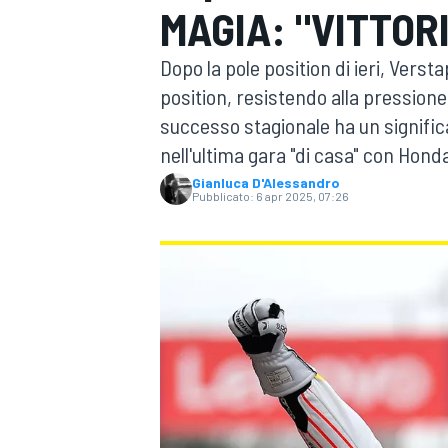
MAGIA: "VITTOR
MOTOGP
WEC
Dopo la pole position di ieri, Verst
position, resistendo alla pressione
successo stagionale ha un signific
nell'ultima gara "di casa" con Hond
Gianluca D'Alessandro
Pubblicato:
6 apr 2025, 07:26
WRC