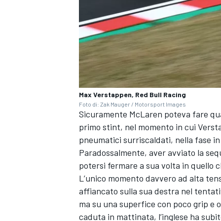
Max Verstappen, Red Bull Racing
Foto di: Zak Mauger / Motorsport Images
Sicuramente McLaren poteva fare qualco
primo stint, nel momento in cui Versta
pneumatici surriscaldati, nella fase in 
Paradossalmente, aver avviato la sequ
potersi fermare a sua volta in quello 
L’unico momento davvero ad alta tensio
ENDURANCE/GT
affiancato sulla sua destra nel tentati
ma su una superfice con poco grip e o
caduta in mattinata, l’inglese ha subi