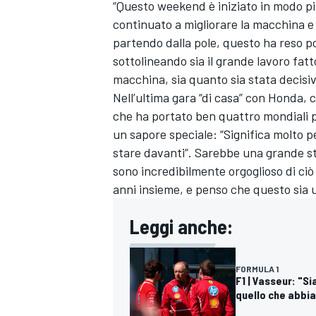
“Questo weekend è iniziato in modo piu
continuato a migliorare la macchina e
partendo dalla pole, questo ha reso pos
sottolineando sia il grande lavoro fat
macchina, sia quanto sia stata decisiva
Nell’ultima gara “di casa” con Honda, 
che ha portato ben quattro mondiali pil
un sapore speciale: “Significa molto pe
stare davanti”. Sarebbe una grande st
sono incredibilmente orgoglioso di ci
anni insieme, e penso che questo sia un
Leggi anche:
FORMULA 1
F1 | Vasseur: "
quello che abbi