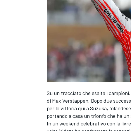
Su un tracciato che esalta i campioni,
di Max Verstappen. Dopo due successi t
per la vittoria qui a Suzuka, l’olandes
portando a casa un trionfo che ha un si
In un weekend celebrativo con la livre
MONOPOSTO
volte iridato ha confermato la sensazi