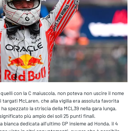
 quelli con la C maiuscola, non poteva non uscire il nome
argati McLaren, che alla vigilia era assoluta favorita
e ha spezzato la striscia della MCL39 nella gara lunga,
gnificato più ampio dei soli 25 punti finali.
a bianca dedicata all’ultimo GP insieme ad Honda, il 4
one vista in altri appuntamenti, ovvero che è possibile