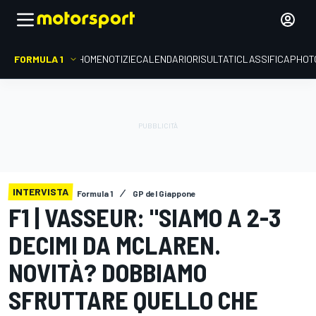
FORMULA 1
HOME
NOTIZIE
CALENDARIO
RISULTATI
CLASSIFICA
PHOT
INTERVISTA
Formula 1
GP del Giappone
F1 | VASSEUR: "SIAMO A 2-3
DECIMI DA MCLAREN.
NOVITÀ? DOBBIAMO
SFRUTTARE QUELLO CHE