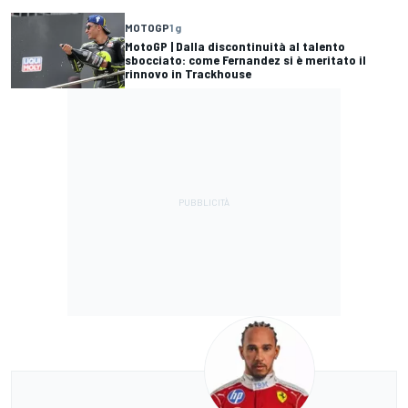
MOTOGP
1 g
MotoGP | Dalla discontinuità al talento
sbocciato: come Fernandez si è meritato il
rinnovo in Trackhouse