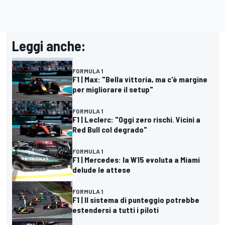
Leggi anche:
FORMULA 1
F1 | Max: "Bella vittoria, ma c'è margine
per migliorare il setup"
FORMULA 1
F1 | Leclerc: "Oggi zero rischi. Vicini a
Red Bull col degrado"
FORMULA 1
F1 | Mercedes: la W15 evoluta a Miami
delude le attese
FORMULA 1
F1 | Il sistema di punteggio potrebbe
estendersi a tutti i piloti