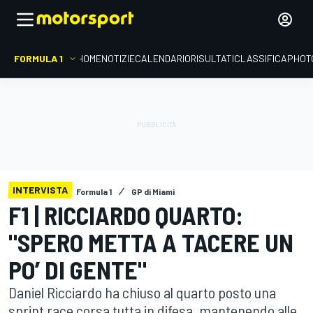
FORMULA 1
HOME
NOTIZIE
CALENDARIO
RISULTATI
CLASSIFICA
PHOT
INTERVISTA
Formula 1
GP di Miami
F1 | RICCIARDO QUARTO:
"SPERO METTA A TACERE UN
PO’ DI GENTE"
Daniel Ricciardo ha chiuso al quarto posto una
sprint race corsa tutta in difesa, mantenendo alle