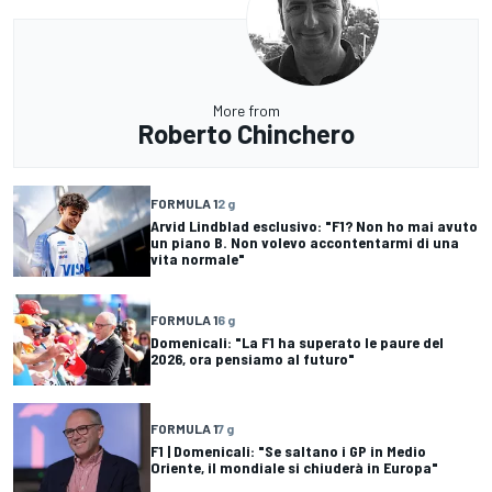
More from
Roberto Chinchero
FORMULA 1
2 g
Arvid Lindblad esclusivo: "F1? Non ho mai avuto
un piano B. Non volevo accontentarmi di una
vita normale"
FORMULA 1
6 g
Domenicali: "La F1 ha superato le paure del
2026, ora pensiamo al futuro"
FORMULA 1
7 g
F1 | Domenicali: "Se saltano i GP in Medio
Oriente, il mondiale si chiuderà in Europa"