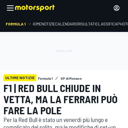
FORMULA 1
HOME
NOTIZIE
CALENDARIO
RISULTATI
CLASSIFICA
PHOT
ULTIME NOTIZIE
Formula 1
GP di Monaco
F1 | RED BULL CHIUDE IN
VETTA, MA LA FERRARI PUÒ
FARE LA POLE
Per la Red Bull è stato un venerdì più lungo e
complicato del solito, ma le modifiche di set-up