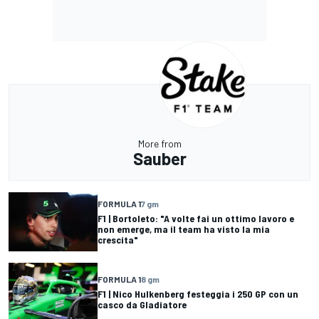
More from
Sauber
FORMULA 1
7 gm
F1 | Bortoleto: "A volte fai un ottimo lavoro e
non emerge, ma il team ha visto la mia
crescita"
FORMULA 1
8 gm
F1 | Nico Hulkenberg festeggia i 250 GP con un
casco da Gladiatore