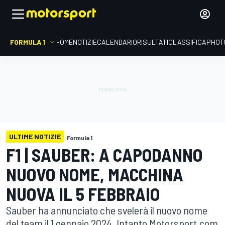
FORMULA 1
HOME
NOTIZIE
CALENDARIO
RISULTATI
CLASSIFICA
PHOT
ULTIME NOTIZIE
Formula 1
F1 | SAUBER: A CAPODANNO
NUOVO NOME, MACCHINA
NUOVA IL 5 FEBBRAIO
Sauber ha annunciato che svelerà il nuovo nome
del team il 1 gennaio 2024. Intanto Motorsport.com