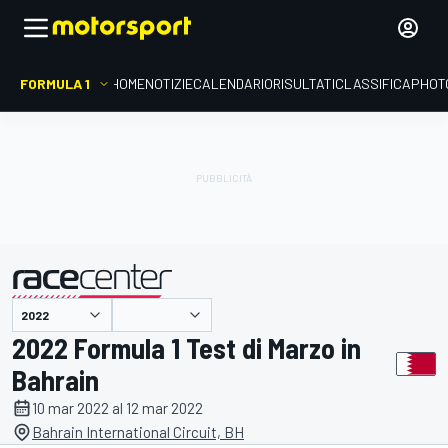
FORMULA 1
HOME
NOTIZIE
CALENDARIO
RISULTATI
CLASSIFICA
PHOT
presentato da
2022 Formula 1 Test di Marzo in
Bahrain
10 mar 2022 al 12 mar 2022
Bahrain International Circuit, BH