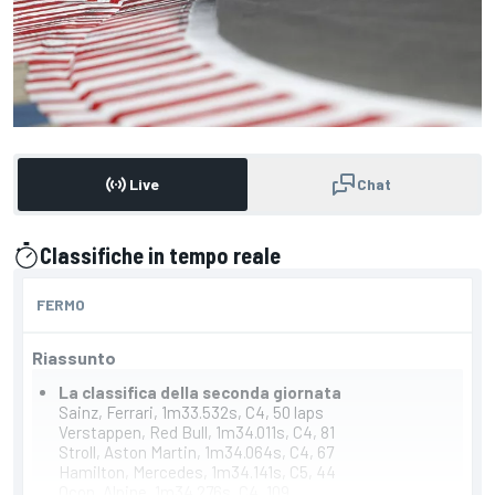
Live
Chat
Classifiche in tempo reale
presentato da
FERMO
Riassunto
La classifica della seconda giornata
Sainz, Ferrari, 1m33.532s, C4, 50 laps
Verstappen, Red Bull, 1m34.011s, C4, 81
Stroll, Aston Martin, 1m34.064s, C4, 67
Hamilton, Mercedes, 1m34.141s, C5, 44
Ocon, Alpine, 1m34.276s, C4, 109