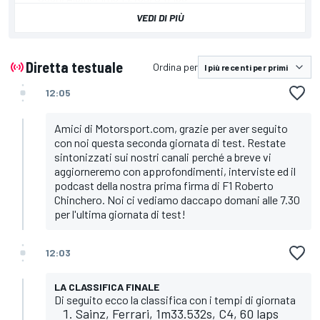
Leclerc, Ferrari, 1m34.366s, C3, 54
VEDI DI PIÙ
Norris, McLaren, 1m34.609s, C3, 59
Vettel, Aston Martin, 1m36.020s, C3, 46
Magnussen, Haas, 1m36.505s, C3, 36
Tsunoda, AlphaTauri, 1m36.802s, C3, 118
Diretta testuale
Ordina per
Bottas, Alfa Romeo, 1m36.987s, C2, 25
Schumacher, Haas, 1m37.846s, C2, 23
12:05
Russell, Mercedes, 1m38.585s, C2 proto, 67
Latifi, Williams, 1m39.845s, C2 proto, 12
Zhou, Alfa Romeo, 1m41.805s, C2, 48
Amici di Motorsport.com, grazie per aver seguito
con noi questa seconda giornata di test. Restate
sintonizzati sui nostri canali perché a breve vi
aggiorneremo con approfondimenti, interviste ed il
podcast della nostra prima firma di F1 Roberto
Chinchero. Noi ci vediamo daccapo domani alle 7.30
per l'ultima giornata di test!
12:03
LA CLASSIFICA FINALE
Di seguito ecco la classifica con i tempi di giornata
Sainz, Ferrari, 1m33.532s, C4, 60 laps