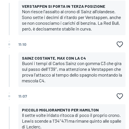
VERSTAPPEN SI PORTA IN TERZA POSIZIONE
Non riesce l'assalto al crono di Sainz all'olandese.
Sono sette i decimi di ritardo per Verstappen, anche
se non conosciamo i carichi di benzina. La Red Bull,
però, è decisamente stabile in curva.
11:10
SAINZ COSTANTE, MAX CON LA C4
Buoni i tempi di Carlos Sainz con gomma C3 che gira
sul passo dell'1'39'', ma attenzione a Verstappen che
prova l'attacco al tempo dello spagnolo montando la
mescola C4.
11:07
PICCOLO MIGLIORAMENTO PER HAMILTON
Il sette volte iridato ritocca di poco il proprio crono.
Lewis scende a 1'34''471 ma rimane quinto alle spalle
di Leclerc.