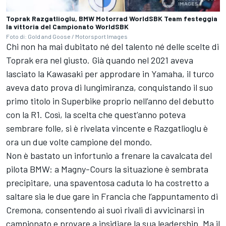
Toprak Razgatlioglu, BMW Motorrad WorldSBK Team festeggia
la vittoria del Campionato WorldSBK
Foto di: Gold and Goose / Motorsport Images
Chi non ha mai dubitato né del talento né delle scelte di
Toprak era nel giusto. Già quando nel 2021 aveva
lasciato la Kawasaki per approdare in Yamaha, il turco
aveva dato prova di lungimiranza, conquistando il suo
primo titolo in Superbike proprio nell’anno del debutto
con la R1. Così, la scelta che quest’anno poteva
sembrare folle, si è rivelata vincente e Razgatlioglu è
ora un due volte campione del mondo.
Non è bastato un infortunio a frenare la cavalcata del
pilota BMW: a Magny-Cours la situazione è sembrata
precipitare, una spaventosa caduta lo ha costretto a
saltare sia le due gare in Francia che l’appuntamento di
Cremona, consentendo ai suoi rivali di avvicinarsi in
campionato e provare a insidiare la sua leadership. Ma il