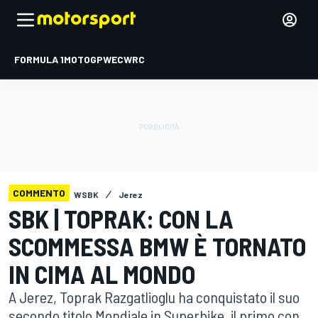
FORMULA 1
MOTOGP
WEC
WRC
COMMENTO
WSBK
Jerez
SBK | TOPRAK: CON LA
SCOMMESSA BMW È TORNATO
IN CIMA AL MONDO
A Jerez, Toprak Razgatlioglu ha conquistato il suo
secondo titolo Mondiale in Superbike, il primo con