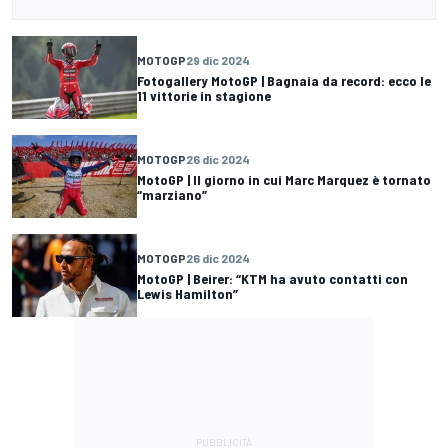
MOTOGP
29 dic 2024
Fotogallery MotoGP | Bagnaia da record: ecco le
11 vittorie in stagione
MOTOGP
26 dic 2024
MotoGP | Il giorno in cui Marc Marquez è tornato
“marziano”
MOTOGP
26 dic 2024
MotoGP | Beirer: “KTM ha avuto contatti con
Lewis Hamilton”