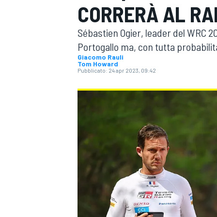
CORRERÀ AL RA
MOTOGP
WEC
Sébastien Ogier, leader del WRC 202
Portogallo ma, con tutta probabilità
Giacomo Rauli
Tom Howard
Pubblicato:
24 apr 2023, 09:42
WRC