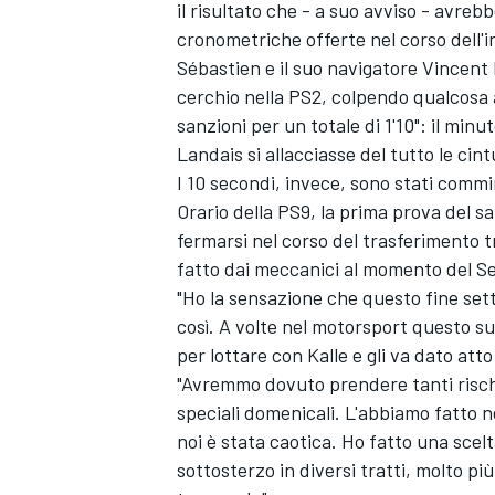
il risultato che - a suo avviso - avrebb
cronometriche offerte nel corso dell'i
Sébastien e il suo navigatore
Vincent
cerchio nella PS2, colpendo qualcosa a
sanzioni per un totale di 1'10": il min
Landais si allacciasse del tutto le cint
I 10 secondi, invece, sono stati commin
Orario della PS9, la prima prova del s
fermarsi nel corso del trasferimento t
fatto dai meccanici al momento del Se
"Ho la sensazione che questo fine sett
così. A volte nel motorsport questo su
per lottare con Kalle e gli va dato att
"Avremmo dovuto prendere tanti rischi 
speciali domenicali. L'abbiamo fatto n
MONOMARCA
noi è stata caotica. Ho fatto una sce
sottosterzo in diversi tratti, molto più