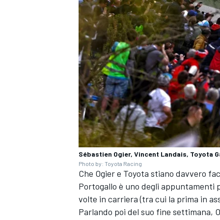
Sébastien Ogier, Vincent Landais, Toyota 
Photo by: Toyota Racing
Che Ogier e Toyota stiano davvero face
ENDURANCE/GT
Portogallo è uno degli appuntamenti pr
volte in carriera (tra cui la prima in 
Parlando poi del suo fine settimana, O