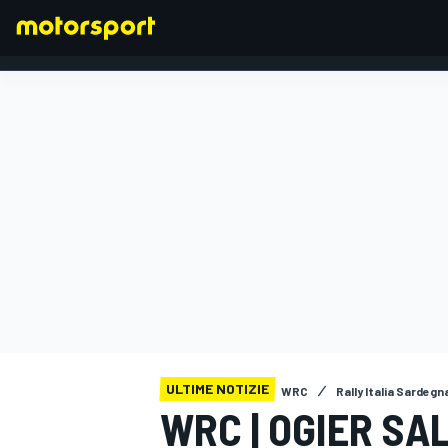
FORMULA 1
ULTIME NOTIZIE
WRC
Rally Italia Sardegn
WRC | OGIER SA