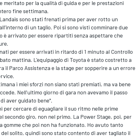
e meritato per la qualità di guida e per le prestazioni
ntero fine settimana.
 Landais
sono stati frenati prima per aver rotto un
ll'interno di un taglio. Poi si sono visti comminare due
uto è arrivato per essere ripartiti senza aspettare che
ure.
ati per essere arrivati in ritardo di 1 minuto al Controllo
abato mattina. L'equipaggio di Toyota è stato costretto a
ra il Parco Assistenza e la stage per sopperire a un errore
rvice.
imana i miei sforzi non siano stati premiati, ma va bene
ccede. Nell'ultimo giorno di gara non avevamo il passo
o di aver guidato bene".
per cercare di eguagliare il suo ritmo nelle prime
el secondo giro, non nel primo. La Power Stage, poi, per
lta gomme che poi non ha funzionato. Ho avuto tanto
 del solito, quindi sono stato contento di aver tagliato il