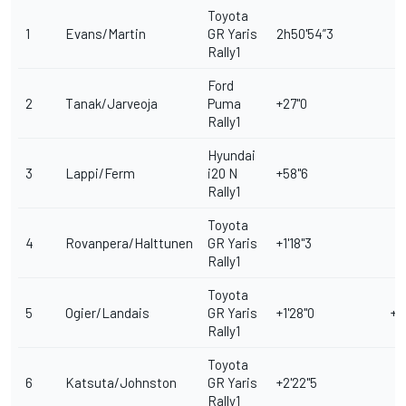
Toyota
1
Evans/Martin
GR Yaris
2h50'54”3
Rally1
Ford
2
Tanak/Jarveoja
Puma
+27"0
Rally1
Hyundai
3
Lappi/Ferm
i20 N
+58"6
Rally1
Toyota
4
Rovanpera/Halttunen
GR Yaris
+1'18"3
Rally1
Toyota
5
Ogier/Landais
GR Yaris
+1'28"0
+1'
Rally1
Toyota
6
Katsuta/Johnston
GR Yaris
+2'22"5
Rally1