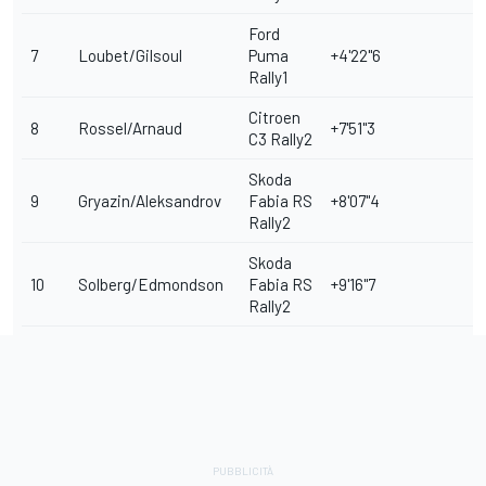
Ford
7
Loubet/Gilsoul
Puma
+4'22"6
Rally1
Citroen
8
Rossel/Arnaud
+7'51"3
C3 Rally2
Skoda
9
Gryazin/Aleksandrov
Fabia RS
+8'07"4
Rally2
Skoda
10
Solberg/Edmondson
Fabia RS
+9'16"7
Rally2