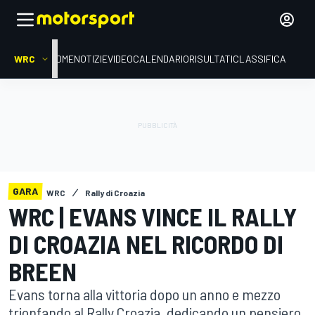
WRC
HOME
NOTIZIE
VIDEO
CALENDARIO
RISULTATI
CLASSIFICA
GARA
WRC
Rally di Croazia
WRC | EVANS VINCE IL RALLY
DI CROAZIA NEL RICORDO DI
BREEN
Evans torna alla vittoria dopo un anno e mezzo
trionfando al Rally Croazia, dedicando un pensiero