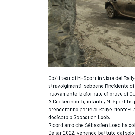
Così i test di M-Sport in vista del Ra
stravolgimenti, sebbene l'incidente d
nuovamente le giornate di prove di
Gu
A Cockermouth, intanto, M-Sport ha p
ENDURANCE/GT
prenderanno parte al Rallye Monte-Car
dedicata a Sébastien Loeb.
Ricordiamo che Sébastien Loeb ha colt
Dakar 2022, venendo battuto dal solo 