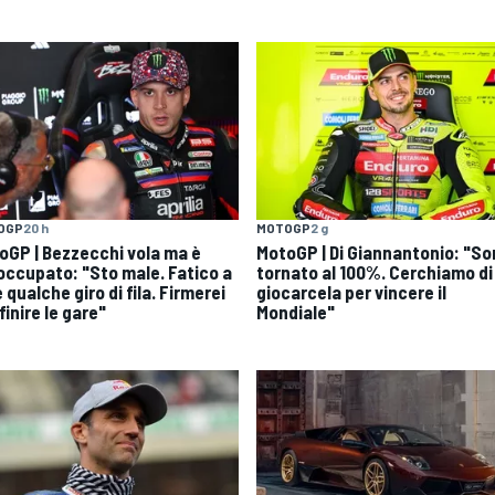
OGP
20 h
MOTOGP
2 g
oGP | Bezzecchi vola ma è
MotoGP | Di Giannantonio: "S
occupato: "Sto male. Fatico a
tornato al 100%. Cerchiamo di
 qualche giro di fila. Firmerei
giocarcela per vincere il
finire le gare"
Mondiale"