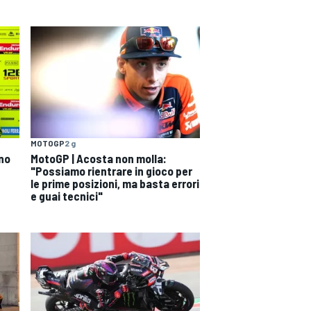
MOTOGP
2 g
ono
MotoGP | Acosta non molla:
"Possiamo rientrare in gioco per
le prime posizioni, ma basta errori
e guai tecnici"