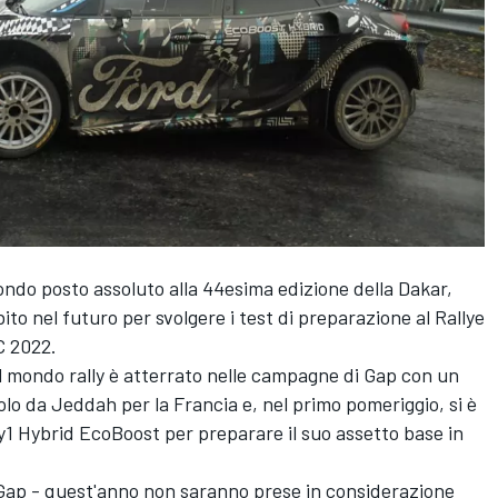
ondo posto assoluto alla 44esima edizione della Dakar,
bito nel futuro per svolgere i test di preparazione al Rallye
C 2022.
l mondo rally è atterrato nelle campagne di Gap con un
volo da Jeddah per la Francia e, nel primo pomeriggio, si è
y1 Hybrid EcoBoost per preparare il suo assetto base in
 Gap - quest'anno non saranno prese in considerazione