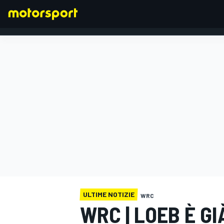
FORMULA 1
ULTIME NOTIZIE
WRC
WRC | LOEB È G