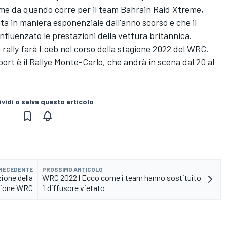
prime da quando corre per il team Bahrain Raid Xtreme,
a in maniera esponenziale dall'anno scorso e che il
nfluenzato le prestazioni della vettura britannica.
 rally farà Loeb nel corso della stagione 2022 del WRC.
rt è il Rallye Monte-Carlo, che andrà in scena dal 20 al
vidi o salva questo articolo
PRECEDENTE
PROSSIMO ARTICOLO
ione della
WRC 2022 | Ecco come i team hanno sostituito
gione WRC
il diffusore vietato