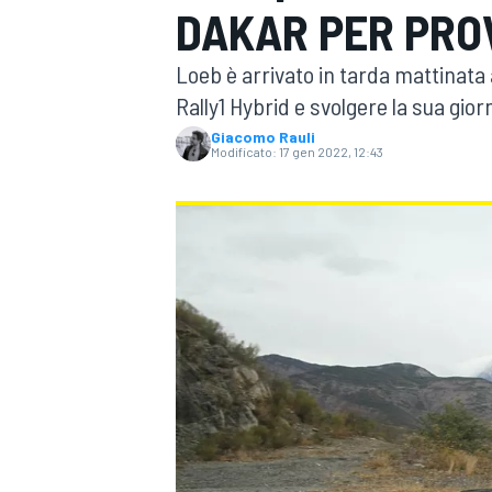
DAKAR PER PRO
MOTOGP
WEC
Loeb è arrivato in tarda mattinata
Rally1 Hybrid e svolgere la sua gio
Giacomo Rauli
Modificato:
17 gen 2022, 12:43
WRC