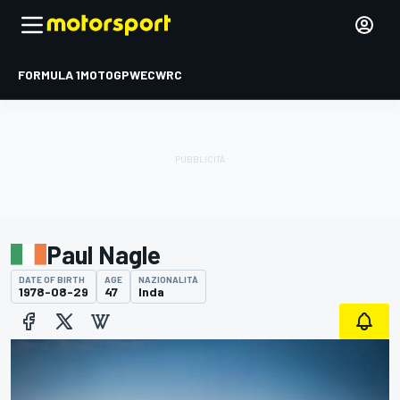
FORMULA 1
MOTOGP
WEC
WRC
Paul Nagle
DATE OF BIRTH
AGE
NAZIONALITÀ
1978-08-29
47
Inda