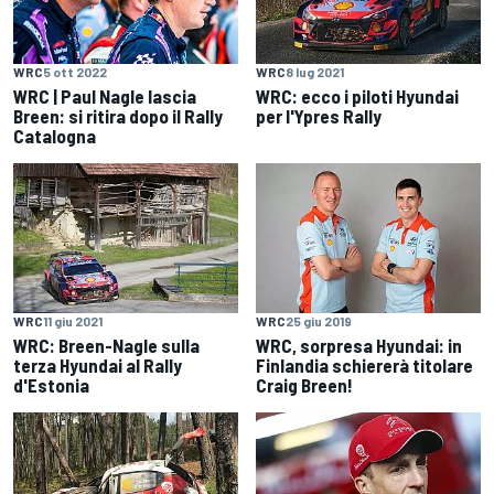
WRC
5 ott 2022
WRC
8 lug 2021
WRC | Paul Nagle lascia
WRC: ecco i piloti Hyundai
Breen: si ritira dopo il Rally
per l'Ypres Rally
Catalogna
WRC
11 giu 2021
WRC
25 giu 2019
WRC: Breen-Nagle sulla
WRC, sorpresa Hyundai: in
terza Hyundai al Rally
Finlandia schiererà titolare
d'Estonia
Craig Breen!