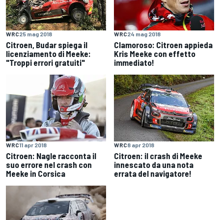
WRC
25 mag 2018
WRC
24 mag 2018
Citroen, Budar spiega il
Clamoroso: Citroen appieda
licenziamento di Meeke:
Kris Meeke con effetto
"Troppi errori gratuiti"
immediato!
WRC
11 apr 2018
WRC
8 apr 2018
Citroen: Nagle racconta il
Citroen: il crash di Meeke
suo errore nel crash con
innescato da una nota
Meeke in Corsica
errata del navigatore!