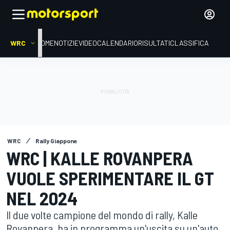
WRC
HOME
NOTIZIE
VIDEO
CALENDARIO
RISULTATI
CLASSIFICA
WRC
Rally Giappone
WRC | KALLE ROVANPERA
VUOLE SPERIMENTARE IL GT
NEL 2024
Il due volte campione del mondo di rally, Kalle
Rovanpera, ha in programma un'uscita su un'auto