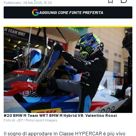
Pubblicato:
26 feb 2025, 13:23
AGGIUNGI COME FONTE PREFERITA
#20 BMW M Team WRT BMW M Hybrid V8: Valentino Rossi
Foto di: JEP / Motorsport Images
Il sogno di approdare in Classe HYPERCAR è più vivo