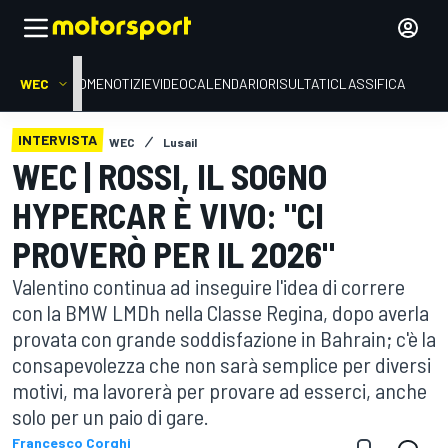
WEC
HOME
NOTIZIE
VIDEO
CALENDARIO
RISULTATI
CLASSIFICA
INTERVISTA
WEC
Lusail
WEC | ROSSI, IL SOGNO
HYPERCAR È VIVO: "CI
PROVERÒ PER IL 2026"
Valentino continua ad inseguire l'idea di correre
con la BMW LMDh nella Classe Regina, dopo averla
provata con grande soddisfazione in Bahrain; c'è la
consapevolezza che non sarà semplice per diversi
motivi, ma lavorerà per provare ad esserci, anche
solo per un paio di gare.
Francesco Corghi