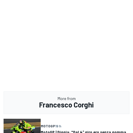
More from
Francesco Corghi
MOTOGP
19 h
MotoGP | Diggia: "Dal 4° giro ero senza gomma,