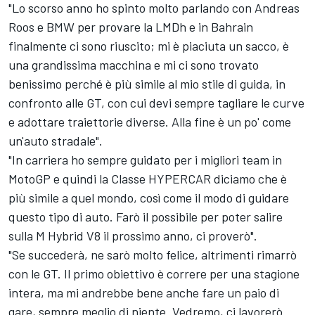
"Lo scorso anno ho spinto molto parlando con Andreas
Roos e BMW per provare la LMDh e in Bahrain
finalmente ci sono riuscito; mi è piaciuta un sacco, è
una grandissima macchina e mi ci sono trovato
benissimo perché è più simile al mio stile di guida, in
confronto alle GT, con cui devi sempre tagliare le curve
e adottare traiettorie diverse. Alla fine è un po' come
un'auto stradale".
"In carriera ho sempre guidato per i migliori team in
MotoGP e quindi la Classe HYPERCAR diciamo che è
più simile a quel mondo, così come il modo di guidare
questo tipo di auto. Farò il possibile per poter salire
sulla M Hybrid V8 il prossimo anno, ci proverò".
"Se succederà, ne sarò molto felice, altrimenti rimarrò
con le GT. Il primo obiettivo è correre per una stagione
intera, ma mi andrebbe bene anche fare un paio di
gare, sempre meglio di niente. Vedremo, ci lavorerò