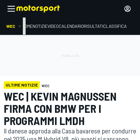
WEC
HOME
NOTIZIE
VIDEO
CALENDARIO
RISULTATI
CLASSIFICA
ULTIME NOTIZIE
WEC
WEC | KEVIN MAGNUSSEN
FIRMA CON BMW PER I
PROGRAMMI LMDH
Il danese approda alla Casa bavarese per condurre
nel 2025 una M Hybrid V8, più avanti si sapranno