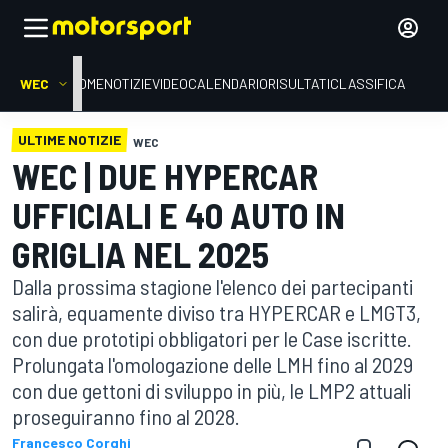
WEC
HOME
NOTIZIE
VIDEO
CALENDARIO
RISULTATI
CLASSIFICA
ULTIME NOTIZIE
WEC
WEC | DUE HYPERCAR
UFFICIALI E 40 AUTO IN
GRIGLIA NEL 2025
Dalla prossima stagione l'elenco dei partecipanti
salirà, equamente diviso tra HYPERCAR e LMGT3,
con due prototipi obbligatori per le Case iscritte.
Prolungata l'omologazione delle LMH fino al 2029
con due gettoni di sviluppo in più, le LMP2 attuali
proseguiranno fino al 2028.
Francesco Corghi