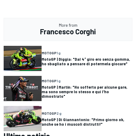
More from
Francesco Corghi
MOTOGP
1 g
MotoGP | Diggia: "Dal 4° giro ero senza gomma,
ho sbagliato a pensare di potermela giocare"
MOTOGP
1 g
MotoGP | Martín: "Ho sofferto per alcune gare,
ma sono sempre lo stesso e qui l'ho
dimostrato"
MOTOGP
2 g
MotoGP | Di Giannantonio: "Primo giorno ok,
anche se ho i muscoli distrutti!"