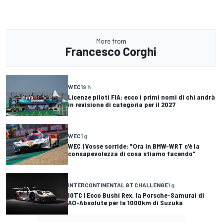
More from
Francesco Corghi
WEC
19 h
Licenze piloti FIA: ecco i primi nomi di chi andrà
in revisione di categoria per il 2027
WEC
1 g
WEC | Vosse sorride: "Ora in BMW-WRT c'è la
consapevolezza di cosa stiamo facendo"
INTERCONTINENTAL GT CHALLENGE
1 g
IGTC | Ecco Bushi Rex, la Porsche-Samurai di
AO-Absolute per la 1000km di Suzuka