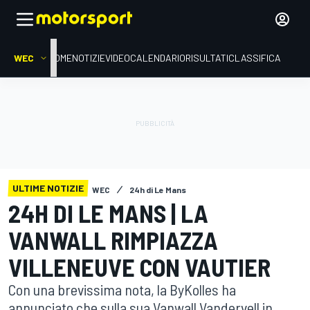
WEC
HOME
NOTIZIE
VIDEO
CALENDARIO
RISULTATI
CLASSIFICA
ULTIME NOTIZIE
WEC
24h di Le Mans
24H DI LE MANS | LA
VANWALL RIMPIAZZA
VILLENEUVE CON VAUTIER
Con una brevissima nota, la ByKolles ha
annunciato che sulla sua Vanwall Vandervell in