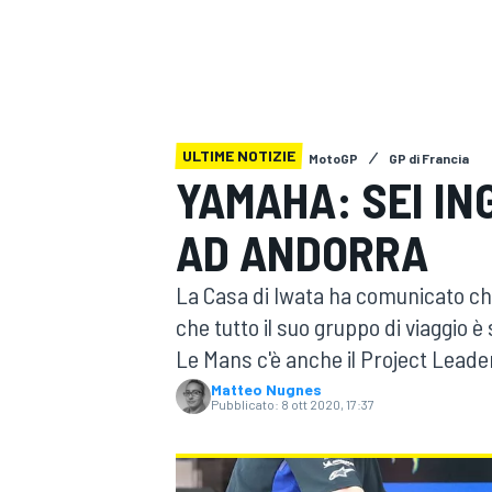
MOTOGP
WEC
ULTIME NOTIZIE
MotoGP
GP di Francia
YAMAHA: SEI IN
AD ANDORRA
WRC
La Casa di Iwata ha comunicato che
che tutto il suo gruppo di viaggio è
Le Mans c'è anche il Project Leade
Matteo Nugnes
Pubblicato:
8 ott 2020, 17:37