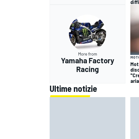
diff
More from
MOT
Yamaha Factory
Mot
Racing
dis
"Cr
ari
Ultime notizie