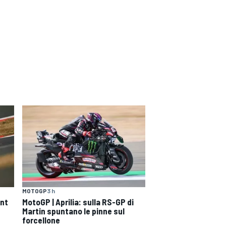
MOTOGP
3 h
int
MotoGP | Aprilia: sulla RS-GP di
Martin spuntano le pinne sul
forcellone