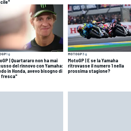
icile"
OGP
1 g
MOTOGP
3 g
oGP | Quartararo non ha mai
MotoGP | E se la Yamaha
cusso del rinnovo con Yamaha:
ritrovasse il numero 1 nella
edo in Honda, avevo bisogno di
prossima stagione?
a fresca"