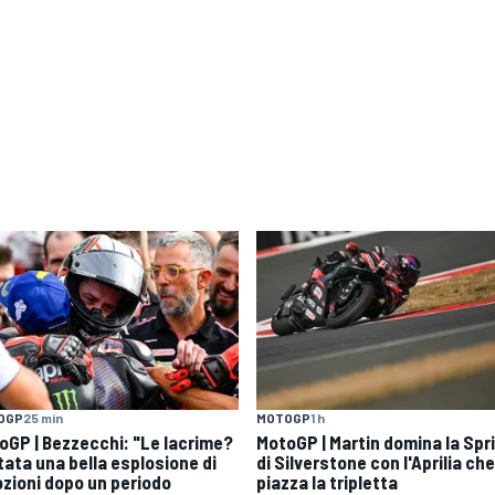
OGP
25 min
MOTOGP
1 h
oGP | Bezzecchi: "Le lacrime?
MotoGP | Martin domina la Spr
tata una bella esplosione di
di Silverstone con l'Aprilia che
zioni dopo un periodo
piazza la tripletta