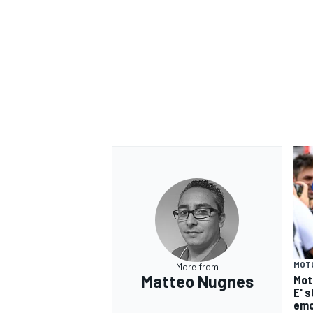
MOT
More from
RALLY
Matteo Nugnes
Mot
E' s
emo