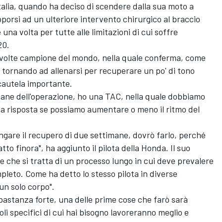
Italia, quando ha deciso di scendere dalla sua moto a
porsi ad un ulteriore intervento chirurgico al braccio
 una volta per tutte alle limitazioni di cui soffre
20.
o volte campione del mondo, nella quale conferma,
come
a tornando ad allenarsi per recuperare un po' di tono
cautela importante.
imane dell'operazione, ho una TAC, nella quale dobbiamo
à la risposta se possiamo aumentare o meno il ritmo del
ngare il recupero di due settimane, dovrò farlo, perché
tto finora", ha aggiunto il pilota della Honda. Il suo
e che si tratta di un processo lungo in cui deve prevalere
pleto. Come ha detto lo stesso pilota in diverse
un solo corpo".
astanza forte, una delle prime cose che farò sarà
li specifici di cui hai bisogno lavoreranno meglio e