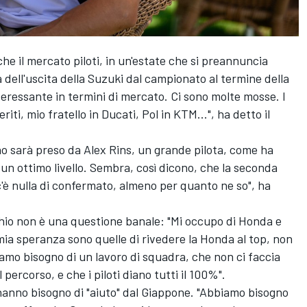
he il mercato piloti, in un'estate che si preannuncia
ell'uscita della Suzuki dal campionato al termine della
teressante in termini di mercato. Ci sono molte mosse. I
riti, mio fratello in Ducati, Pol in KTM...", ha detto il
no sarà preso da
Alex Rins
, un grande pilota, come ha
un ottimo livello. Sembra, così dicono, che la seconda
c'è nulla di confermato, almeno per quanto ne so", ha
rchio non è una questione banale: "Mi occupo di Honda e
mia speranza sono quelle di rivedere la Honda al top, non
iamo bisogno di un lavoro di squadra, che non ci faccia
ercorso, e che i piloti diano tutti il 100%".
 hanno bisogno di "aiuto" dal Giappone. "Abbiamo bisogno