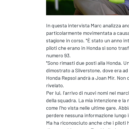
In questa intervista Marc analizza anc
particolarmente movimentata a causa d
stagione in corso. "È stato un anno in
piloti che erano in Honda si sono trasfe
numero 93.
"Sono rimasti due posti alla Honda. U
dimostrato a Silverstone, dove era ad 
Honda Repsol andrà a
Joan Mir
. Non 
rivelato.
Per lui, l'arrivo di nuovi nomi nel ma
della squadra. La mia intenzione e la 
come l'ho vista nelle ultime gare. Abb
MONOMARCA
perdere nessuna informazione lungo il p
Ma ha riconosciuto anche che i piloti