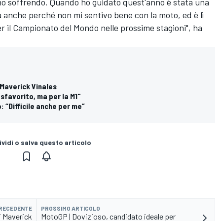
nno soffrendo. Quando ho guidato quest'anno è stata una
a anche perché non mi sentivo bene con la moto, ed è lì
 il Campionato del Mondo nelle prossime stagioni", ha
 Maverick Vinales
sfavorito, ma per la M1"
o: “Difficile anche per me”
vidi o salva questo articolo
PRECEDENTE
PROSSIMO ARTICOLO
i Maverick
MotoGP | Dovizioso, candidato ideale per