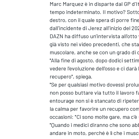
Marc Marquez
è in disparte dal GP d'
tempo indeterminato. Il motivo? Sotto
destro, con il quale spera di porre fine
dall'incidente di Jerez all'inizio del 20
DAZN ha diffuso un'intervista all'ott
già visto nei video precedenti
, che st
muscolare, anche se con un grado di 
"Alla fine di agosto, dopo dodici sett
vedere l'evoluzione dell'osso e ci dar
recupero", spiega.
"Se per qualsiasi motivo dovessi prolu
non posso buttare via tutto il lavoro fa
entourage non si è stancato di ripeter
la calma per favorire un recupero com
occasioni: "Ci sono molte gare, ma c'è 
"Quando i medici diranno che sono abb
andare in moto, perché è lì che i musco