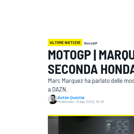
MOTOGP
WEC
ULTIME NOTIZIE
MotoGP
MOTOGP | MARQU
SECONDA HONDA
WRC
Marc Marquez ha parlato delle mos
a DAZN.
Antón Quintiá
Modificato:
13 ago 2022, 10:10