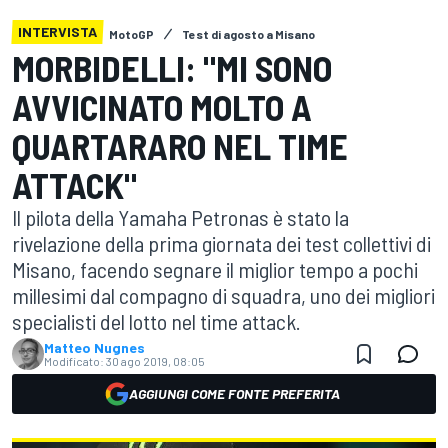
INTERVISTA
MotoGP
Test di agosto a Misano
MORBIDELLI: "MI SONO
AVVICINATO MOLTO A
QUARTARARO NEL TIME
ATTACK"
Il pilota della Yamaha Petronas è stato la
rivelazione della prima giornata dei test collettivi di
Misano, facendo segnare il miglior tempo a pochi
millesimi dal compagno di squadra, uno dei migliori
specialisti del lotto nel time attack.
Matteo Nugnes
Modificato:
30 ago 2019, 08:05
AGGIUNGI COME FONTE PREFERITA