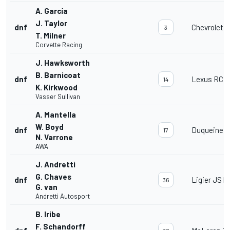
A. García
J. Taylor
dnf
Chevrolet 
3
T. Milner
Corvette Racing
J. Hawksworth
B. Barnicoat
dnf
Lexus RC F
14
K. Kirkwood
Vasser Sullivan
A. Mantella
W. Boyd
dnf
Duqueine 
17
N. Varrone
AWA
J. Andretti
G. Chaves
dnf
Ligier JS P
36
G. van
Andretti Autosport
B. Iribe
F. Schandorff