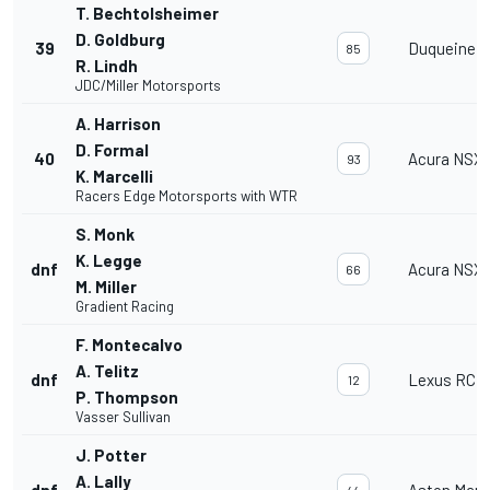
T. Bechtolsheimer
D. Goldburg
39
Duqueine 
85
R. Lindh
JDC/Miller Motorsports
A. Harrison
D. Formal
40
Acura NSX
93
K. Marcelli
Racers Edge Motorsports with WTR
S. Monk
K. Legge
dnf
Acura NSX
66
M. Miller
Gradient Racing
F. Montecalvo
A. Telitz
dnf
Lexus RC F
12
P. Thompson
Vasser Sullivan
J. Potter
A. Lally
dnf
Aston Mart
44