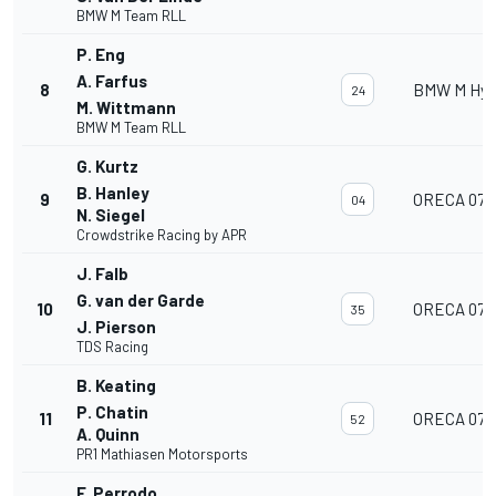
BMW M Team RLL
P. Eng
A. Farfus
8
BMW M Hyb
24
M. Wittmann
BMW M Team RLL
G. Kurtz
B. Hanley
9
ORECA 07
04
N. Siegel
Crowdstrike Racing by APR
J. Falb
G. van der Garde
10
ORECA 07
35
J. Pierson
TDS Racing
B. Keating
P. Chatin
11
ORECA 07
52
A. Quinn
PR1 Mathiasen Motorsports
F. Perrodo