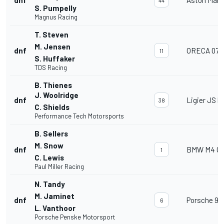
S. Pumpelly
Magnus Racing
T. Steven
M. Jensen
dnf
ORECA 07
11
S. Huffaker
TDS Racing
B. Thienes
J. Woolridge
dnf
Ligier JS P
38
C. Shields
Performance Tech Motorsports
B. Sellers
M. Snow
dnf
BMW M4 G
1
C. Lewis
Paul Miller Racing
N. Tandy
M. Jaminet
dnf
Porsche 96
6
L. Vanthoor
Porsche Penske Motorsport