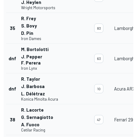
J. Heylen
Wright Motorsports
R. Frey
S. Bovy
35
Lamborghin
83
D. Pin
Iron Dames
M. Bortolotti
J. Pepper
dnf
Lamborghin
63
F. Perera
Iron Lynx
R. Taylor
J. Barbosa
dnf
Acura ARX
10
L. Délétraz
Konica Minolta Acura
R. Lacorte
G. Sernagiotto
38
Ferrari 296
47
A. Fuoco
Cetilar Racing