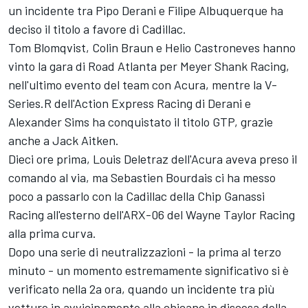
un incidente tra
Pipo Derani
e
Filipe Albuquerque
ha
deciso il titolo a favore di Cadillac.
Tom Blomqvist
,
Colin Braun
e
Helio Castroneves
hanno
vinto la gara di Road Atlanta per Meyer Shank Racing,
nell'ultimo evento del team con Acura, mentre la V-
Series.R dell'Action Express Racing di Derani e
Alexander Sims
ha conquistato il titolo GTP, grazie
anche a Jack Aitken.
Dieci ore prima, Louis Deletraz dell'Acura aveva preso il
comando al via, ma Sebastien Bourdais ci ha messo
poco a passarlo con la Cadillac della
Chip Ganassi
Racing
all'esterno dell'ARX-06 del
Wayne Taylor Racing
alla prima curva.
Dopo una serie di neutralizzazioni - la prima al terzo
minuto - un momento estremamente significativo si è
verificato nella 2a ora, quando un incidente tra più
vetture in avvicinamento alla chicane in discesa della