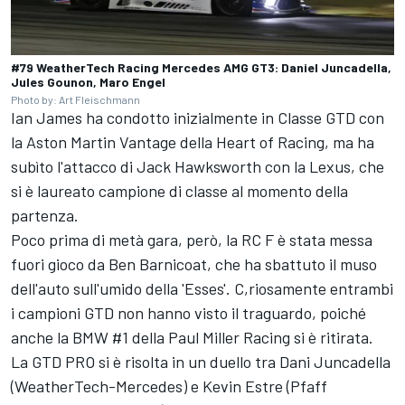
#79 WeatherTech Racing Mercedes AMG GT3: Daniel Juncadella,
Jules Gounon, Maro Engel
Photo by: Art Fleischmann
Ian James
ha condotto inizialmente in Classe GTD con
la Aston Martin Vantage della Heart of Racing, ma ha
subìto l'attacco di Jack Hawksworth con la Lexus, che
si è laureato campione di classe al momento della
partenza.
Poco prima di metà gara, però, la RC F è stata messa
fuori gioco da Ben Barnicoat, che ha sbattuto il muso
dell'auto sull'umido della 'Esses'. C,riosamente entrambi
i campioni GTD non hanno visto il traguardo, poiché
anche la BMW #1 della Paul Miller Racing si è ritirata.
La GTD PRO si è risolta in un duello tra Dani Juncadella
(WeatherTech-Mercedes) e Kevin Estre (Pfaff