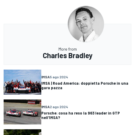
More from
Charles Bradley
IMSA
5 ago 2024
IMSA | Road America: doppietta Porsche in una
gara pazza
IMSA
2 ago 2024
Porsche: cosa ha reso la 963 leader in GTP
nell'IMSA?