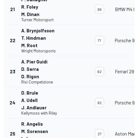
R. Foley
21
BMW M4 G
96
M. Dinan
Turner Motorsport
A. Brynjolfsson
T. Hindman
22
Porsche 91
77
M. Root
Wright Motorsports
A. Pier Guidi
D. Serra
23
Ferrari 296
62
D. Rigon
Risi Competizione
D. Brule
A. Udell
24
Porsche 91
92
J. Andlauer
Kellymoss with Riley
R. Angelis
M. Sorensen
25
Aston Mart
27