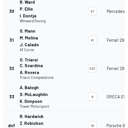
R. Ward
P. Ellis
30
Mercedes 
57
I. Dontje
Winward Racing
S. Mann
M. Molina
31
Ferrari 296
61
J. Calado
Af Corse
O. Triarsi
C. Scardina
32
Ferrari 296
023
A. Rovera
Triarsi Competizione
A. Balogh
S. McLaughlin
33
ORECA 07
8
K. Simpson
Tower Motorsport
R. Hardwick
Z. Robichon
dnf
Porsche 91
16