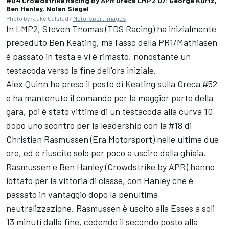
#04 Crowdstrike Racing by APR Oreca LMP2 07: George Kurtz,
Ben Hanley, Nolan Siegel
Photo by: Jake Galstad /
Motorsport Images
In LMP2, Steven Thomas (TDS Racing) ha inizialmente
preceduto Ben Keating, ma l'asso della PR1/Mathiasen
è passato in testa e vi è rimasto, nonostante un
testacoda verso la fine dell'ora iniziale.
Alex Quinn ha preso il posto di Keating sulla Oreca #52
e ha mantenuto il comando per la maggior parte della
gara, poi è stato vittima di un testacoda alla curva 10
dopo uno scontro per la leadership con la #18 di
Christian Rasmussen (Era Motorsport) nelle ultime due
ore, ed è riuscito solo per poco a uscire dalla ghiaia.
Rasmussen e Ben Hanley (Crowdstrike by APR) hanno
lottato per la vittoria di classe, con Hanley che è
passato in vantaggio dopo la penultima
neutralizzazione. Rasmussen è uscito alla Esses a soli
13 minuti dalla fine, cedendo il secondo posto alla