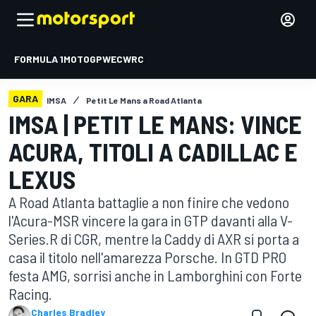
FORMULA 1
MOTOGP
WEC
WRC
GARA
IMSA
Petit Le Mans a Road Atlanta
IMSA | PETIT LE MANS: VINCE
ACURA, TITOLI A CADILLAC E
LEXUS
A Road Atlanta battaglie a non finire che vedono
l'Acura-MSR vincere la gara in GTP davanti alla V-
Series.R di CGR, mentre la Caddy di AXR si porta a
casa il titolo nell'amarezza Porsche. In GTD PRO
festa AMG, sorrisi anche in Lamborghini con Forte
Racing.
Charles Bradley