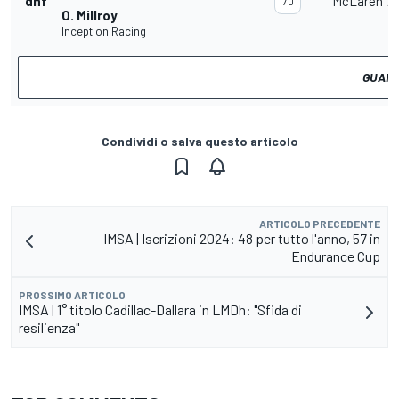
dnf
McLaren 7
70
O. Millroy
Inception Racing
GUARD
Condividi o salva questo articolo
ARTICOLO PRECEDENTE
IMSA | Iscrizioni 2024: 48 per tutto l'anno, 57 in
Endurance Cup
PROSSIMO ARTICOLO
IMSA | 1° titolo Cadillac-Dallara in LMDh: "Sfida di
resilienza"