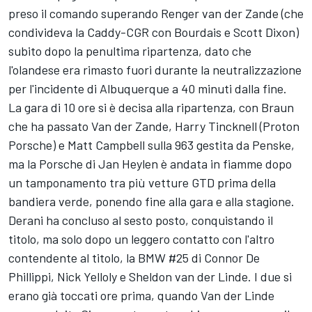
preso il comando superando Renger van der Zande (che
condivideva la Caddy-CGR con Bourdais e Scott Dixon)
subito dopo la penultima ripartenza, dato che
l'olandese era rimasto fuori durante la neutralizzazione
per l'incidente di Albuquerque a 40 minuti dalla fine.
La gara di 10 ore si è decisa alla ripartenza, con Braun
che ha passato Van der Zande, Harry Tincknell (Proton
Porsche) e Matt Campbell sulla 963 gestita da Penske,
ma la Porsche di Jan Heylen è andata in fiamme dopo
un tamponamento tra più vetture GTD prima della
bandiera verde, ponendo fine alla gara e alla stagione.
Derani ha concluso al sesto posto, conquistando il
titolo, ma solo dopo un leggero contatto con l'altro
contendente al titolo, la BMW #25 di Connor De
Phillippi, Nick Yelloly e Sheldon van der Linde. I due si
erano già toccati ore prima, quando Van der Linde