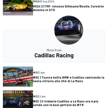
IMSA
15 lug 2024
IMSA | CTMP: vincono Dillmann/Boulle, Corvette
domina in GTD
More from
Cadillac Racing
WEC
1 gm
WEC | Toyota beffa BMW e Cadillac centrando la
sesta vittoria alla 24h di Le Mans
WEC
2 gm
WEC | Il tridente Cadillac a Le Mans ora è più
solido con le basi gettate da WTR