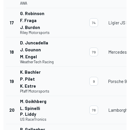
AWA
G. Robinson
F. Fraga
17
Ligier JS P
74
J. Burdon
Riley Motorsports
D. Juncadella
J. Gounon
18
Mercedes 
79
M. Engel
WeatherTech Racing
K. Bachler
P. Pilet
19
Porsche 91
9
K. Estre
Pfaff Motorsports
M. Goikhberg
L. Spinelli
20
Lamborghin
78
P. Liddy
US RaceTronics
P. Gallagher