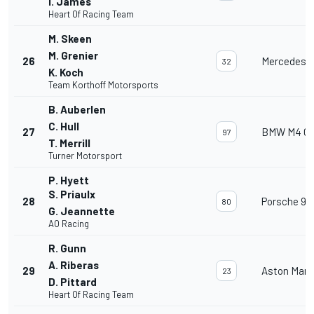
I. James
Heart Of Racing Team
M. Skeen
M. Grenier
26
Mercedes 
32
K. Koch
Team Korthoff Motorsports
B. Auberlen
C. Hull
27
BMW M4 G
97
T. Merrill
Turner Motorsport
P. Hyett
S. Priaulx
28
Porsche 91
80
G. Jeannette
AO Racing
R. Gunn
A. Riberas
29
Aston Mart
23
D. Pittard
Heart Of Racing Team