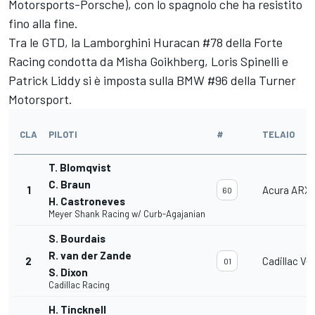
Motorsports-Porsche), con lo spagnolo che ha resistito
fino alla fine.
Tra le GTD, la Lamborghini Huracan #78 della Forte
Racing condotta da Misha Goikhberg, Loris Spinelli e
Patrick Liddy si è imposta sulla BMW #96 della Turner
Motorsport.
CLA
PILOTI
#
TELAIO
T. Blomqvist
C. Braun
1
Acura ARX
60
H. Castroneves
Meyer Shank Racing w/ Curb-Agajanian
S. Bourdais
R. van der Zande
2
Cadillac V
01
S. Dixon
Cadillac Racing
H. Tincknell