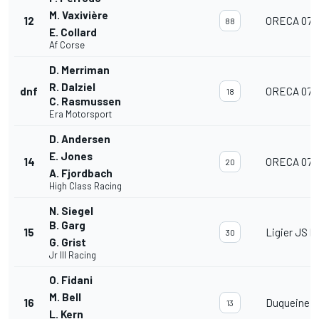
M. Vaxivière
12
ORECA 07
88
E. Collard
Af Corse
D. Merriman
R. Dalziel
dnf
ORECA 07
18
C. Rasmussen
Era Motorsport
D. Andersen
E. Jones
14
ORECA 07
20
A. Fjordbach
High Class Racing
N. Siegel
B. Garg
15
Ligier JS P
30
G. Grist
Jr III Racing
O. Fidani
M. Bell
16
Duqueine 
13
L. Kern