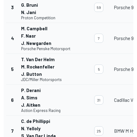
G. Bruni
3
Porsche 96
59
N. Jani
Proton Competition
M. Campbell
F. Nasr
4
Porsche 96
7
J. Newgarden
Porsche Penske Motorsport
T. Van Der Helm
M. Rockenfeller
5
Porsche 96
5
J. Button
JDC/Miller Motorsports
P. Derani
A. Sims
6
Cadillac V
31
J. Aitken
Action Express Racing
C. de Phillippi
N. Yelloly
7
BMW M Hyb
25
S. Van Der Linde