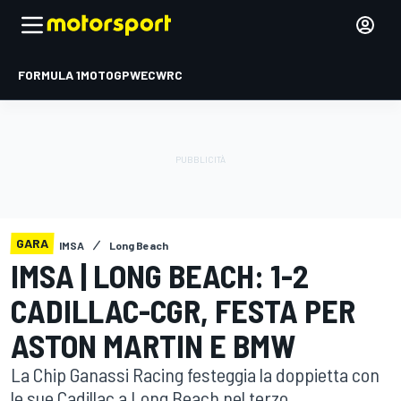
FORMULA 1
MOTOGP
WEC
WRC
GARA
IMSA
Long Beach
IMSA | LONG BEACH: 1-2
CADILLAC-CGR, FESTA PER
ASTON MARTIN E BMW
La Chip Ganassi Racing festeggia la doppietta con
le sue Cadillac a Long Beach nel terzo