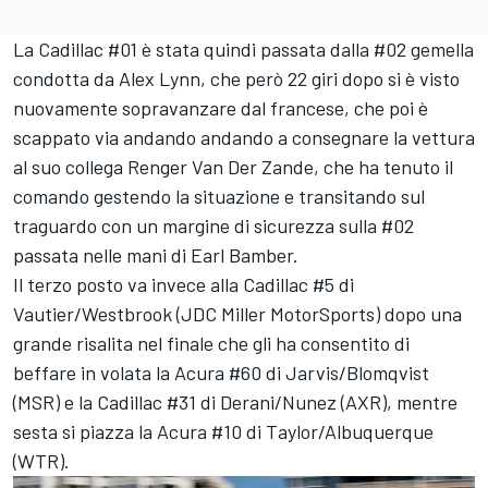
La Cadillac #01 è stata quindi passata dalla #02 gemella
condotta da Alex Lynn, che però 22 giri dopo si è visto
nuovamente sopravanzare dal francese, che poi è
scappato via andando andando a consegnare la vettura
al suo collega
Renger Van Der Zande
, che ha tenuto il
comando gestendo la situazione e transitando sul
traguardo con un margine di sicurezza sulla #02
passata nelle mani di
Earl Bamber
.
Il terzo posto va invece alla Cadillac #5 di
Vautier/Westbrook (JDC Miller MotorSports) dopo una
grande risalita nel finale che gli ha consentito di
beffare in volata la Acura #60 di Jarvis/Blomqvist
(MSR) e la Cadillac #31 di Derani/Nunez (AXR), mentre
sesta si piazza la Acura #10 di Taylor/Albuquerque
(WTR).