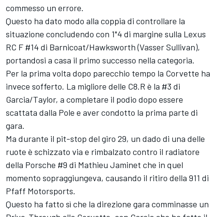
commesso un errore.
Questo ha dato modo alla coppia di controllare la
situazione concludendo con 1"4 di margine sulla Lexus
RC F #14 di Barnicoat/Hawksworth (Vasser Sullivan),
portandosi a casa il primo successo nella categoria.
Per la prima volta dopo parecchio tempo la Corvette ha
invece sofferto. La migliore delle C8.R è la #3 di
Garcia/Taylor, a completare il podio dopo essere
scattata dalla Pole e aver condotto la prima parte di
gara.
Ma durante il pit-stop del giro 29, un dado di una delle
ruote è schizzato via e rimbalzato contro il radiatore
della Porsche #9 di
Mathieu Jaminet
che in quel
momento sopraggiungeva, causando il ritiro della 911 di
Pfaff Motorsports.
Questo ha fatto sì che la direzione gara comminasse un
Drive-Through alla Corvette, con Garcia che ha fatto il