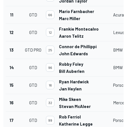
Jordan Taylor
Mario Farnbacher
11
GTD
Acura 
66
Marc Miller
Frankie Montecalvo
12
GTD
Lexus 
12
Aaron Telitz
Connor de Phillippi
13
GTD PRO
BMW M
25
John Edwards
Robby Foley
14
GTD
BMW M
96
Bill Auberlen
Ryan Hardwick
15
GTD
Porsche
16
Jan Heylen
Mike Skeen
16
GTD
Merced
32
Stevan McAleer
Rob Ferriol
17
GTD
Porsche
99
Katherine Legge