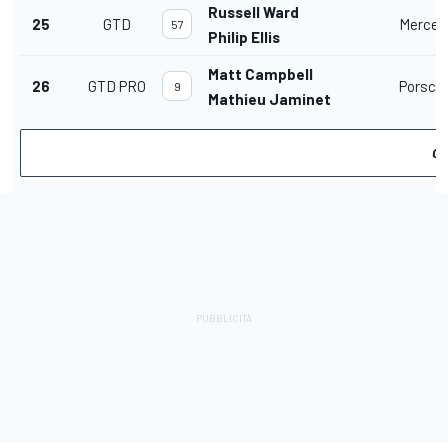
Russell Ward
25
GTD
Merced
57
Philip Ellis
Matt Campbell
26
GTD PRO
Porsche
9
Mathieu Jaminet
GU