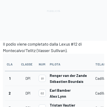
Il podio viene completato dalla Lexus #12 di
Montecalvo/Telitz (Vasser Sullivan).
CLA
CLASSE
NUM
PILOTA
TELAIO
Renger van der Zande
1
DPi
Cadilla
01
Sébastien Bourdais
Earl Bamber
2
DPi
Cadilla
02
Alex Lynn
Tristan Vautier