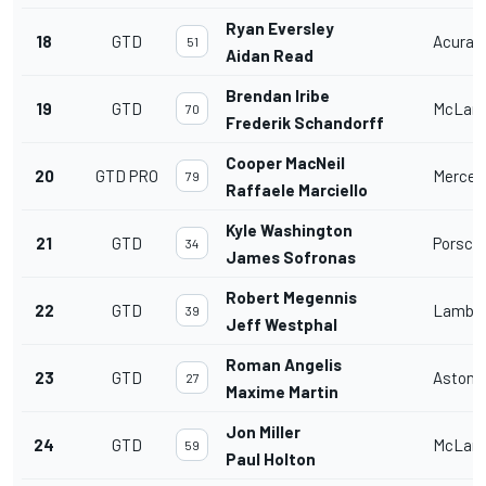
Ryan Eversley
18
GTD
Acura 
51
Aidan Read
Brendan Iribe
19
GTD
McLare
70
Frederik Schandorff
Cooper MacNeil
20
GTD PRO
Merced
79
Raffaele Marciello
Kyle Washington
21
GTD
Porsche
34
James Sofronas
Robert Megennis
22
GTD
Lambor
39
Jeff Westphal
Roman Angelis
23
GTD
Aston 
27
Maxime Martin
Jon Miller
24
GTD
McLare
59
Paul Holton