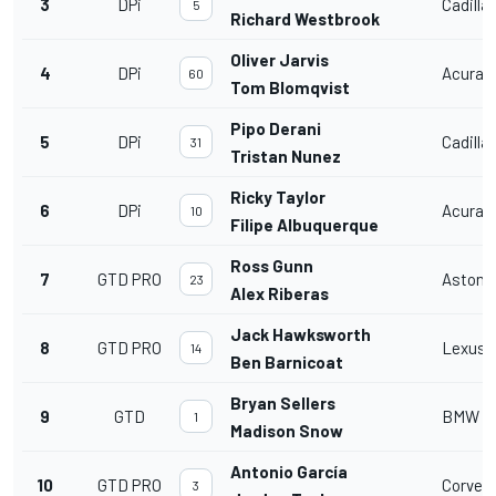
3
DPi
Cadilla
5
Richard Westbrook
Oliver Jarvis
4
DPi
Acura D
60
Tom Blomqvist
Pipo Derani
5
DPi
Cadilla
31
Tristan Nunez
Ricky Taylor
6
DPi
Acura D
10
Filipe Albuquerque
Ross Gunn
7
GTD PRO
Aston 
23
Alex Riberas
Jack Hawksworth
8
GTD PRO
Lexus 
14
Ben Barnicoat
Bryan Sellers
9
GTD
BMW M
1
Madison Snow
Antonio García
10
GTD PRO
Corvet
3