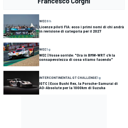
Francesco Corghi
WEC
8 h
Licenze piloti FIA: ecco i primi nomi di chi andrà
in revisione di categoria per il 2027
WEC
1 g
WEC | Vosse sorride: "Ora in BMW-WRT c'è la
consapevolezza di cosa stiamo facendo"
INTERCONTINENTAL GT CHALLENGE
1 g
IGTC | Ecco Bushi Rex, la Porsche-Samurai di
AO-Absolute per la 1000km di Suzuka