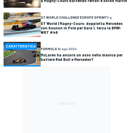
a Magny-Cours battendo Ferrari e Aston Martin
GT WORLD CHALLENGE EUROPE SPRINT
5 g
GT World | Magny-Cours: doppietta Mercedes
con Gounon in Pole per Gara 1, terza la BMW-
WRT #46
CARATTERISTICA
FORMULA 1
9 ago 2024
McLaren ha ancora un asso nella manica per
battere Red Bull e Mercedes?