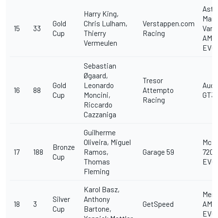
Asto
Harry King,
Mart
Gold
Chris Lulham,
Verstappen.com
15
33
Vant
Cup
Thierry
Racing
AMR
Vermeulen
EVO
Sebastian
Øgaard,
Tresor
Gold
Leonardo
Audi
16
88
Attempto
Cup
Moncini,
GT3 
Racing
Riccardo
Cazzaniga
Guilherme
Oliveira, Miguel
McL
Bronze
17
188
Ramos,
Garage 59
720S
Cup
Thomas
EVO
Fleming
Karol Basz,
Merc
Silver
Anthony
18
3
GetSpeed
AMG
Cup
Bartone,
EVO