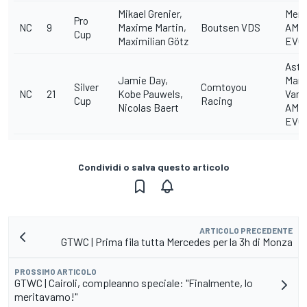
Mikael Grenier,
Merc
Pro
NC
9
Maxime Martin,
Boutsen VDS
AMG
Cup
Maximilian Götz
EVO
Asto
Jamie Day,
Mart
Silver
Comtoyou
NC
21
Kobe Pauwels,
Vant
Cup
Racing
Nicolas Baert
AMR
EVO
Condividi o salva questo articolo
ARTICOLO PRECEDENTE
GTWC | Prima fila tutta Mercedes per la 3h di Monza
PROSSIMO ARTICOLO
GTWC | Cairoli, compleanno speciale: "Finalmente, lo
meritavamo!"