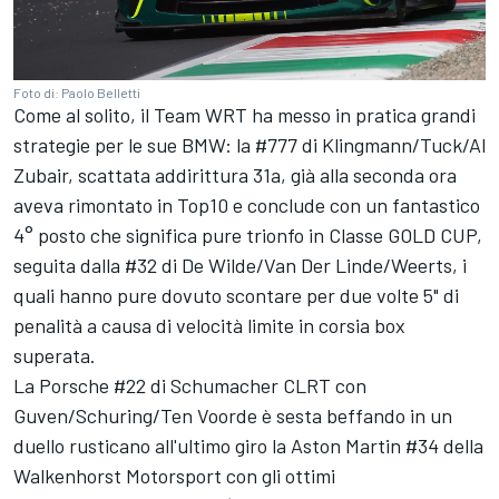
Foto di: Paolo Belletti
Come al solito, il Team WRT ha messo in pratica grandi
strategie per le sue BMW: la #777 di Klingmann/Tuck/Al
Zubair, scattata addirittura 31a, già alla seconda ora
aveva rimontato in Top10 e conclude con un fantastico
4° posto che significa pure trionfo in Classe GOLD CUP,
seguita dalla #32 di De Wilde/Van Der Linde/Weerts, i
quali hanno pure dovuto scontare per due volte 5" di
penalità a causa di velocità limite in corsia box
superata.
La Porsche #22 di Schumacher CLRT con
Guven/Schuring/Ten Voorde è sesta beffando in un
duello rusticano all'ultimo giro la Aston Martin #34 della
Walkenhorst Motorsport con gli ottimi