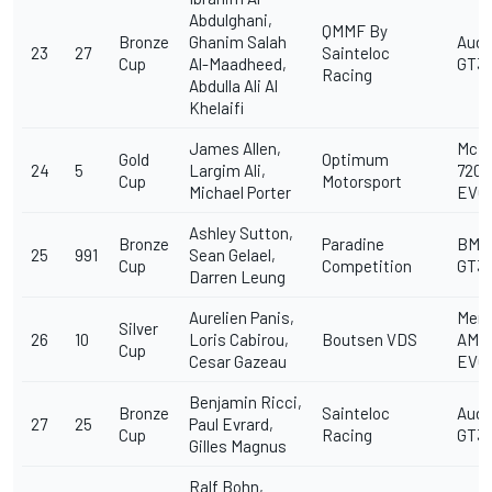
Abdulghani,
QMMF By
Bronze
Ghanim Salah
Audi
23
27
Sainteloc
Cup
Al-Maadheed,
GT3 
Racing
Abdulla Ali Al
Khelaifi
James Allen,
McL
Gold
Optimum
24
5
Largim Ali,
720S
Cup
Motorsport
Michael Porter
EVO
Ashley Sutton,
Bronze
Paradine
BMW
25
991
Sean Gelael,
Cup
Competition
GT3
Darren Leung
Aurelien Panis,
Merc
Silver
26
10
Loris Cabirou,
Boutsen VDS
AMG
Cup
Cesar Gazeau
EVO
Benjamin Ricci,
Bronze
Sainteloc
Audi
27
25
Paul Evrard,
Cup
Racing
GT3 
Gilles Magnus
Ralf Bohn,