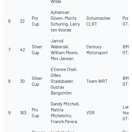
Wilde
Ayhancan
Pro
Güven, Morris
Schumacher
Pors
6
22
Cup
Schuring, Larry
CLRT
GT3 
ten Voorde
Jarrod
Silver
Waberski,
Century
BMW
7
42
Cup
William Moore,
Motorsport
GT3
Mex Jansen
Etienne Cheli,
Gilles
Silver
BMW
8
30
Stadsbader,
Team WRT
Cup
GT3
Gustav
Bergström
Sandy Mitchell,
Lamb
Pro
Mattia
9
163
VSR
Hura
Cup
Michelotto,
GT3 
Franck Perera