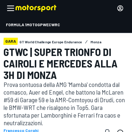
FORMULA 1
MOTOGP
WEC
WRC
GARA
GT World Challenge Europe Endurance
Monza
GTWC | SUPER TRIONFO DI
CAIROLI E MERCEDES ALLA
3H DI MONZA
Prova sontuosa della AMG 'Mamba' condotta dal
comasco, Auer ed Engel, che battono la McLaren
#59 di Garage 59 e la AMR-Comtoyou di Drudi, con
le BMW-WRT che risalgono in Top5. Gara
sfortunata per Lamborghini e Ferrari fra caos e
neutralizzazioni.
Francesco Corghi