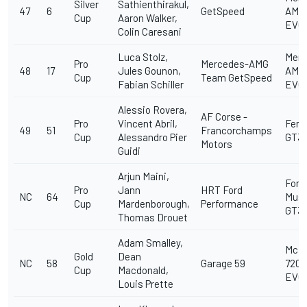
Silver
Sathienthirakul,
47
6
GetSpeed
AMG
Cup
Aaron Walker,
EVO
Colin Caresani
Luca Stolz,
Merc
Pro
Mercedes-AMG
48
17
Jules Gounon,
AMG
Cup
Team GetSpeed
Fabian Schiller
EVO
Alessio Rovera,
AF Corse -
Pro
Vincent Abril,
Ferra
49
51
Francorchamps
Cup
Alessandro Pier
GT3
Motors
Guidi
Arjun Maini,
Ford
Pro
Jann
HRT Ford
NC
64
Mus
Cup
Mardenborough,
Performance
GT3
Thomas Drouet
Adam Smalley,
McL
Gold
Dean
NC
58
Garage 59
720S
Cup
Macdonald,
EVO
Louis Prette