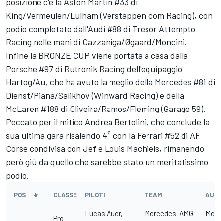
posizione c'è la Aston Martin #33 di
King/Vermeulen/Lulham (Verstappen.com Racing), con
podio completato dall'Audi #88 di Tresor Attempto
Racing nelle mani di Cazzaniga/Øgaard/Moncini.
Infine la BRONZE CUP viene portata a casa dalla
Porsche #97 di Rutronik Racing dell'equipaggio
Hartog/Au, che ha avuto la meglio della Mercedes #81 di
Dienst/Piana/Salikhov (Winward Racing) e della
McLaren #188 di Oliveira/Ramos/Fleming (Garage 59).
Peccato per il mitico Andrea Bertolini, che conclude la
sua ultima gara risalendo 4° con la Ferrari #52 di AF
Corse condivisa con Jef e Louis Machiels, rimanendo
però giù da quello che sarebbe stato un meritatissimo
podio.
POS
#
CLASSE
PILOTI
TEAM
AUT
Lucas Auer,
Mercedes-AMG
Merc
Pro