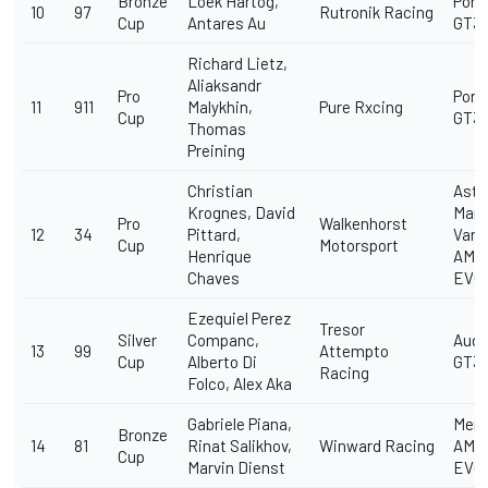
Bronze
Loek Hartog,
Pors
10
97
Rutronik Racing
Cup
Antares Au
GT3 
Richard Lietz,
Aliaksandr
Pro
Pors
11
911
Malykhin,
Pure Rxcing
Cup
GT3 
Thomas
Preining
Christian
Asto
Krognes, David
Mart
Pro
Walkenhorst
12
34
Pittard,
Vant
Cup
Motorsport
Henrique
AMR
Chaves
EVO
Ezequiel Perez
Tresor
Silver
Companc,
Audi
13
99
Attempto
Cup
Alberto Di
GT3 
Racing
Folco, Alex Aka
Gabriele Piana,
Merc
Bronze
14
81
Rinat Salikhov,
Winward Racing
AMG
Cup
Marvin Dienst
EVO