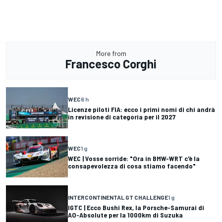
More from
Francesco Corghi
WEC
6 h
Licenze piloti FIA: ecco i primi nomi di chi andrà
in revisione di categoria per il 2027
WEC
1 g
WEC | Vosse sorride: "Ora in BMW-WRT c'è la
consapevolezza di cosa stiamo facendo"
INTERCONTINENTAL GT CHALLENGE
1 g
IGTC | Ecco Bushi Rex, la Porsche-Samurai di
AO-Absolute per la 1000km di Suzuka