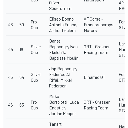
Oliver
AMR
Söderström
EVO
Eliseo Donno,
AF Corse -
Pro
Ferra
43
50
Antonio Fuoco,
Francorchamps
Cup
GT3
Arthur Leclerc
Motors
Dante
Lamb
Silver
Rappange, Ivan
GRT - Grasser
44
19
Hura
Cup
Ekelchik,
Racing Team
GT3 
Baptiste Moulin
Jop Rappange,
Silver
Federico Al
Pors
45
54
Dinamic GT
Cup
Rifai, Mikkel
GT3 
Pedersen
Mirko
Lamb
Pro
Bortolotti, Luca
GRT - Grasser
46
63
Hura
Cup
Engstler,
Racing Team
GT3 
Jordan Pepper
Tanart
Merc