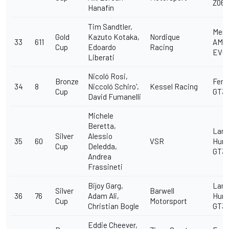
Z06 
Hanafin
Tim Sandtler,
Merc
Gold
Kazuto Kotaka,
Nordique
33
611
AMG
Cup
Edoardo
Racing
EVO
Liberati
Nicoló Rosi,
Bronze
Ferra
34
8
Niccoló Schiro',
Kessel Racing
Cup
GT3
David Fumanelli
Michele
Beretta,
Lamb
Silver
Alessio
35
60
VSR
Hura
Cup
Deledda,
GT3 
Andrea
Frassineti
Bijoy Garg,
Lamb
Silver
Barwell
36
76
Adam Ali,
Hura
Cup
Motorsport
Christian Bogle
GT3 
Eddie Cheever,