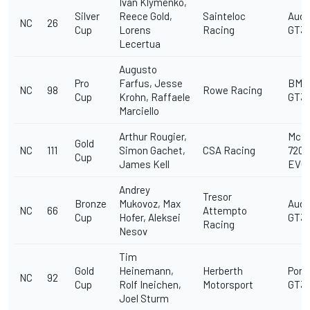
Ivan Klymenko,
Silver
Reece Gold,
Sainteloc
Audi
NC
26
Cup
Lorens
Racing
GT3 
Lecertua
Augusto
Pro
Farfus, Jesse
BMW
NC
98
Rowe Racing
Cup
Krohn, Raffaele
GT3
Marciello
Arthur Rougier,
McL
Gold
NC
111
Simon Gachet,
CSA Racing
720S
Cup
James Kell
EVO
Andrey
Tresor
Bronze
Mukovoz, Max
Audi
NC
66
Attempto
Cup
Hofer, Aleksei
GT3 
Racing
Nesov
Tim
Gold
Heinemann,
Herberth
Pors
NC
92
Cup
Rolf Ineichen,
Motorsport
GT3 
Joel Sturm