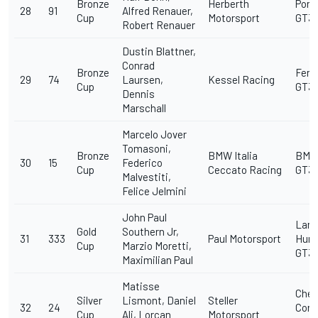
Bronze
Herberth
Pors
28
91
Alfred Renauer,
Cup
Motorsport
GT3 
Robert Renauer
Dustin Blattner,
Conrad
Bronze
Ferra
29
74
Laursen,
Kessel Racing
Cup
GT3
Dennis
Marschall
Marcelo Jover
Tomasoni,
Bronze
BMW Italia
BMW
30
15
Federico
Cup
Ceccato Racing
GT3
Malvestiti,
Felice Jelmini
John Paul
Lamb
Gold
Southern Jr,
31
333
Paul Motorsport
Hura
Cup
Marzio Moretti,
GT3 
Maximilian Paul
Matisse
Chev
Silver
Lismont, Daniel
Steller
32
24
Corv
Cup
Ali, Lorcan
Motorsport