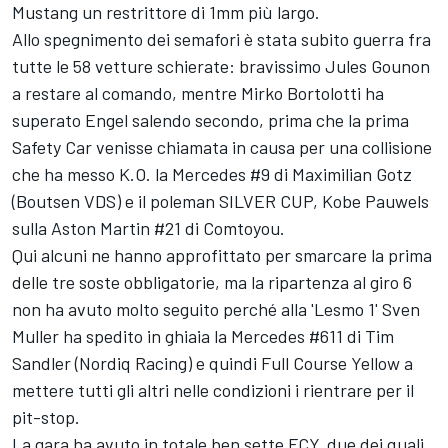
Mustang un restrittore di 1mm più largo.
Allo spegnimento dei semafori è stata subito guerra fra
tutte le 58 vetture schierate: bravissimo Jules Gounon
a restare al comando, mentre Mirko Bortolotti ha
superato Engel salendo secondo, prima che la prima
Safety Car venisse chiamata in causa per una collisione
che ha messo K.O. la Mercedes #9 di Maximilian Gotz
(Boutsen VDS) e il poleman SILVER CUP, Kobe Pauwels
sulla Aston Martin #21 di Comtoyou.
Qui alcuni ne hanno approfittato per smarcare la prima
delle tre soste obbligatorie, ma la ripartenza al giro 6
non ha avuto molto seguito perché alla 'Lesmo 1' Sven
Muller ha spedito in ghiaia la Mercedes #611 di Tim
Sandler (Nordiq Racing) e quindi Full Course Yellow a
mettere tutti gli altri nelle condizioni i rientrare per il
pit-stop.
La gara ha avuto in totale ben sette FCY, due dei quali