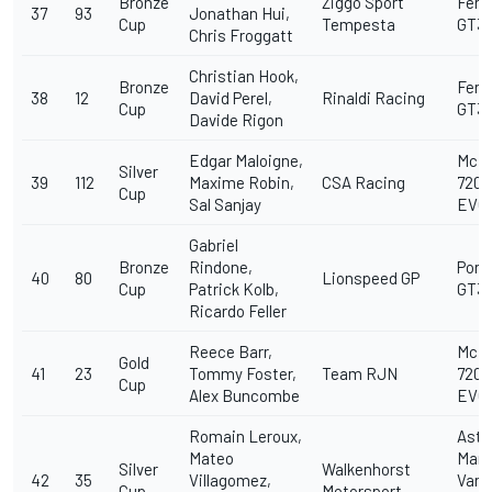
Bronze
Ziggo Sport
Ferra
37
93
Jonathan Hui,
Cup
Tempesta
GT3
Chris Froggatt
Christian Hook,
Bronze
Ferra
38
12
David Perel,
Rinaldi Racing
Cup
GT3
Davide Rigon
Edgar Maloigne,
McL
Silver
39
112
Maxime Robin,
CSA Racing
720S
Cup
Sal Sanjay
EVO
Gabriel
Bronze
Rindone,
Pors
40
80
Lionspeed GP
Cup
Patrick Kolb,
GT3 
Ricardo Feller
Reece Barr,
McL
Gold
41
23
Tommy Foster,
Team RJN
720S
Cup
Alex Buncombe
EVO
Romain Leroux,
Asto
Mateo
Mart
Silver
Walkenhorst
42
35
Villagomez,
Vant
Cup
Motorsport