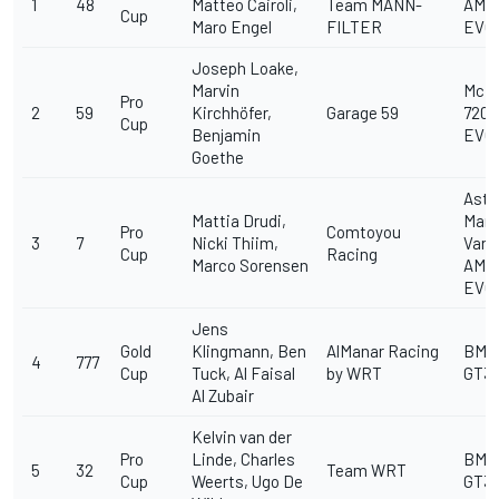
1
48
Matteo Cairoli,
Team MANN-
AMG
Cup
Maro Engel
FILTER
EVO
Joseph Loake,
Marvin
McL
Pro
2
59
Kirchhöfer,
Garage 59
720S
Cup
Benjamin
EVO
Goethe
Asto
Mattia Drudi,
Mart
Pro
Comtoyou
3
7
Nicki Thiim,
Vant
Cup
Racing
Marco Sorensen
AMR
EVO
Jens
Gold
Klingmann, Ben
AlManar Racing
BMW
4
777
Cup
Tuck, Al Faisal
by WRT
GT3
Al Zubair
Kelvin van der
Pro
Linde, Charles
BMW
5
32
Team WRT
Cup
Weerts, Ugo De
GT3