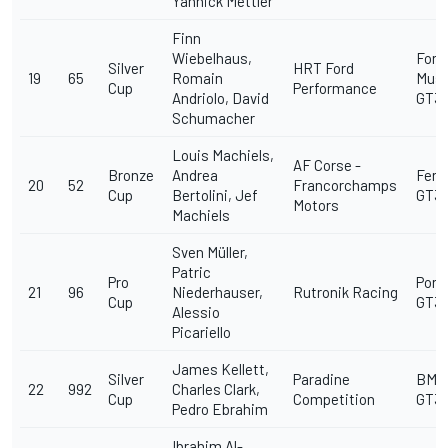
Yannick Mettler
Finn
Wiebelhaus,
Ford
Silver
HRT Ford
19
65
Romain
Mus
Cup
Performance
Andriolo, David
GT3
Schumacher
Louis Machiels,
AF Corse -
Bronze
Andrea
Ferra
20
52
Francorchamps
Cup
Bertolini, Jef
GT3
Motors
Machiels
Sven Müller,
Patric
Pro
Pors
21
96
Niederhauser,
Rutronik Racing
Cup
GT3 
Alessio
Picariello
James Kellett,
Silver
Paradine
BMW
22
992
Charles Clark,
Cup
Competition
GT3
Pedro Ebrahim
Ibrahim Al-