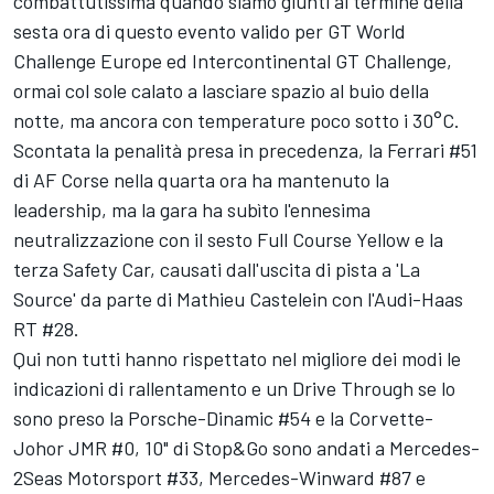
combattutissima quando siamo giunti al termine della
sesta ora di questo evento valido per GT World
Challenge Europe ed Intercontinental GT Challenge,
ormai col sole calato a lasciare spazio al buio della
notte, ma ancora con temperature poco sotto i 30°C.
Scontata la penalità presa in precedenza, la Ferrari #51
di AF Corse nella quarta ora ha mantenuto la
leadership, ma la gara ha subìto l'ennesima
neutralizzazione con il sesto Full Course Yellow e la
terza Safety Car, causati dall'uscita di pista a 'La
Source' da parte di Mathieu Castelein con l'Audi-Haas
RT #28.
Qui non tutti hanno rispettato nel migliore dei modi le
indicazioni di rallentamento e un Drive Through se lo
sono preso la Porsche-Dinamic #54 e la Corvette-
Johor JMR #0, 10" di Stop&Go sono andati a Mercedes-
2Seas Motorsport #33, Mercedes-Winward #87 e