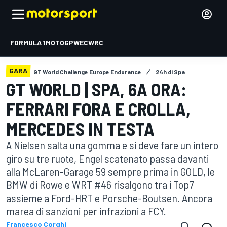
FORMULA 1
MOTOGP
WEC
WRC
GARA
GT World Challenge Europe Endurance
24h di Spa
GT WORLD | SPA, 6A ORA:
FERRARI FORA E CROLLA,
MERCEDES IN TESTA
A Nielsen salta una gomma e si deve fare un intero
giro su tre ruote, Engel scatenato passa davanti
alla McLaren-Garage 59 sempre prima in GOLD, le
BMW di Rowe e WRT #46 risalgono tra i Top7
assieme a Ford-HRT e Porsche-Boutsen. Ancora
marea di sanzioni per infrazioni a FCY.
Francesco Corghi