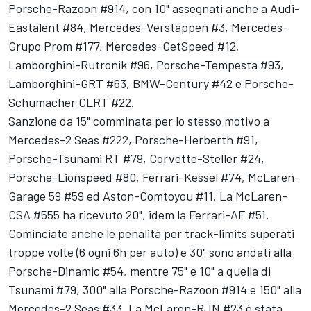
Porsche-Razoon #914, con 10" assegnati anche a Audi-
Eastalent #84, Mercedes-Verstappen #3, Mercedes-
Grupo Prom #177, Mercedes-GetSpeed #12,
Lamborghini-Rutronik #96, Porsche-Tempesta #93,
Lamborghini-GRT #63, BMW-Century #42 e Porsche-
Schumacher CLRT #22.
Sanzione da 15" comminata per lo stesso motivo a
Mercedes-2 Seas #222, Porsche-Herberth #91,
Porsche-Tsunami RT #79, Corvette-Steller #24,
Porsche-Lionspeed #80, Ferrari-Kessel #74, McLaren-
Garage 59 #59 ed Aston-Comtoyou #11. La McLaren-
CSA #555 ha ricevuto 20", idem la Ferrari-AF #51.
Cominciate anche le penalità per track-limits superati
troppe volte (6 ogni 6h per auto) e 30" sono andati alla
Porsche-Dinamic #54, mentre 75" e 10" a quella di
Tsunami #79, 300" alla Porsche-Razoon #914 e 150" alla
Mercedes-2 Seas #33. La McLaren-RJN #23 è stata