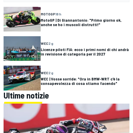
MOTOGP
18 h
MotoGP | Di Giannantonio: "Primo giorno ok,
anche se ho i muscoli distrutti!"
WEC
2 g
Licenze piloti FIA: ecco i primi nomi di chi andrà
in revisione di categoria per il 2027
WEC
2 g
WEC | Vosse sorride: "Ora in BMW-WRT c'è la
consapevolezza di cosa stiamo facendo"
Ultime notizie