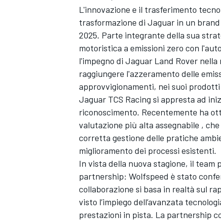
L'innovazione e il trasferimento tecn
trasformazione di Jaguar in un brand 
2025. Parte integrante della sua stra
motoristica a emissioni zero con l'aut
l'impegno di Jaguar Land Rover nella m
raggiungere l'azzeramento delle emissio
approvvigionamenti, nei suoi prodotti 
Jaguar TCS Racing si appresta ad iniz
riconoscimento. Recentemente ha ott
valutazione più alta assegnabile , che
corretta gestione delle pratiche ambi
miglioramento dei processi esistenti.
In vista della nuova stagione, il tea
partnership: Wolfspeed è stato conf
ENDURANCE/GT
collaborazione si basa in realtà sul r
visto l’impiego dell’avanzata tecnologi
prestazioni in pista. La partnership