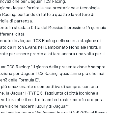
 innovazione per Jaguar TCS Racing.
agione Jaguar fornirà la sua prestazionale tecnologia
 Racing, portando di fatto a quattro le vetture di
iglia di partenza.
e in strada a Città del Messico il prossimo 14 gennaio
fferenti città.
ttenuto da Jaguar TCS Racing nella scorsa stagione di
ato da Mitch Evans nel Campionato Mondiale Piloti, il
te per essere pronto a lottare ancora una volta per il
ar TCS Racing: "Il giorno della presentazione è sempre
ozione per Jaguar TCS Racing, quest’anno più che mai
Gen3 della Formula E".
a più emozionante e competitiva di sempre, con una
e, la Jaguar I-TYPE 6, l’aggiunta di città iconiche al
a vettura che il nostro team ha trasformato in un’opera
tra visione modern luxury di Jaguar".
 nel nostro team a Wolfspeed in qualità di Official Power