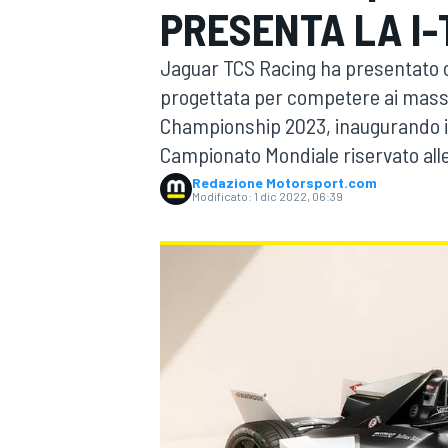
PRESENTA LA I
MOTOGP
WEC
Jaguar TCS Racing ha presentato og
progettata per competere ai massim
Championship 2023, inaugurando in
Campionato Mondiale riservato all
Redazione Motorsport.com
Modificato:
1 dic 2022, 06:39
WRC