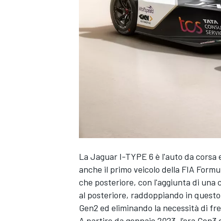
La Jaguar I-TYPE 6 è l'auto da corsa 
anche il primo veicolo della FIA Formu
che posteriore, con l'aggiunta di una 
al posteriore, raddoppiando in questo
Gen2 ed eliminando la necessità di fre
MONOPOSTO
A partire da gennaio 2023, l'era Gen3 