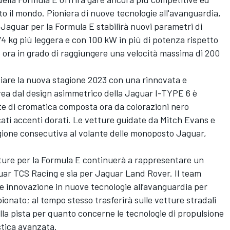
tto il mondo. Pioniera di nuove tecnologie all'avanguardia,
Jaguar per la Formula E stabilirà nuovi parametri di
 74 kg più leggera e con 100 kW in più di potenza rispetto
è ora in grado di raggiungere una velocità massima di 200
iare la nuova stagione 2023 con una rinnovata e
ivrea dal design asimmetrico della Jaguar I-TYPE 6 è
te di cromatica composta ora da colorazioni nero
cati accenti dorati. Le vetture guidate da
Mitch Evans
e
agione consecutiva al volante delle monoposto Jaguar,
ture per la Formula E continuerà a rappresentare un
uar TCS Racing e sia per Jaguar Land Rover. Il team
 e innovazione in nuove tecnologie all’avanguardia per
onato; al tempo stesso trasferirà sulle vetture stradali
lla pista per quanto concerne le tecnologie di propulsione
istica avanzata.