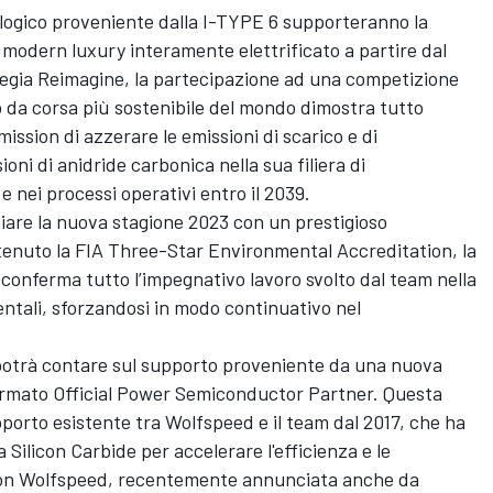
ologico proveniente dalla I-TYPE 6 supporteranno la
modern luxury interamente elettrificato a partire dal
tegia Reimagine, la partecipazione ad una competizione
o da corsa più sostenibile del mondo dimostra tutto
ission di azzerare le emissioni di scarico e di
ni di anidride carbonica nella sua filiera di
e nei processi operativi entro il 2039.
iare la nuova stagione 2023 con un prestigioso
enuto la FIA Three-Star Environmental Accreditation, la
 conferma tutto l’impegnativo lavoro svolto dal team nella
entali, sforzandosi in modo continuativo nel
m potrà contare sul supporto proveniente da una nuova
ermato Official Power Semiconductor Partner. Questa
apporto esistente tra Wolfspeed e il team dal 2017, che ha
a Silicon Carbide per accelerare l'efficienza e le
 con Wolfspeed, recentemente annunciata anche da