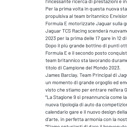
l’incessante ricerca di prestazioni e
Per la prima volta in questa nuova st
propulsiva al team britannico Envision
Formula E motorizzate Jaguar sulla gr
Jaguar TCS Racing scenderà nuovament
2023 per la prima delle 17 gare in 12 di
Dopo il più grande bottino di punti o
Formula E e il secondo posto conquist
team britannico sta lavorando duramen
titolo di Campione del Mondo 2023.
James Barclay, Team Principal di Jagu
un momento di grande orgoglio ed em
visto che stiamo per entrare nell’era 
"La Stagione 9 si preannuncia come l
nuova tipologia di auto da competizion
calendario gare e il nuovo design dell
d’arte, in perfetta armonia con la nos
"Siamo entusiasti di dare il benvenuto