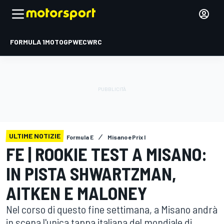
FORMULA 1
MOTOGP
WEC
WRC
ULTIME NOTIZIE
Formula E
Misano ePrix I
FE | ROOKIE TEST A MISANO:
IN PISTA SHWARTZMAN,
AITKEN E MALONEY
Nel corso di questo fine settimana, a Misano andrà
in scena l'unica tappa italiana del mondiale di