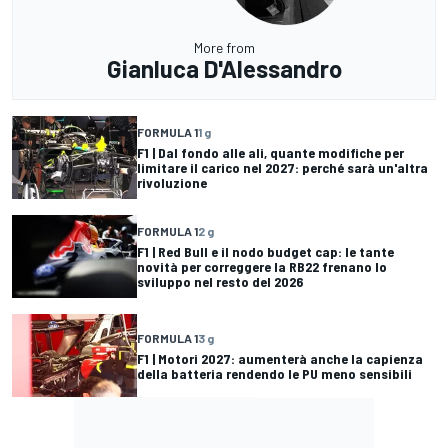
More from
Gianluca D'Alessandro
FORMULA 1
1 g
F1 | Dal fondo alle ali, quante modifiche per
limitare il carico nel 2027: perché sarà un'altra
rivoluzione
FORMULA 1
2 g
F1 | Red Bull e il nodo budget cap: le tante
novità per correggere la RB22 frenano lo
sviluppo nel resto del 2026
FORMULA 1
3 g
F1 | Motori 2027: aumenterà anche la capienza
della batteria rendendo le PU meno sensibili