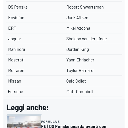
DS Penske
Robert Shwartzman
Envision
Jack Aitken
ERT
Mikel Azcona
Jaguar
Sheldon van der Linde
Mahindra
Jordan King
Maserati
Yann Ehrlacher
McLaren
Taylor Barnard
Nissan
Caio Collet
Porsche
Matt Campbell
Leggi anche:
FORMULA E
FE | DS Penske guarda avanti con