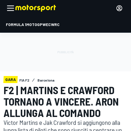
FORMULA 1
MOTOGP
WEC
WRC
GARA
FIA F2
Barcelona
F2 | MARTINS E CRAWFORD
TORNANO A VINCERE. ARON
ALLUNGA AL COMANDO
Victor Martins e Jak Crawford si aggiungono alla
lunga lista di piloti che sono riusciti a centrare un