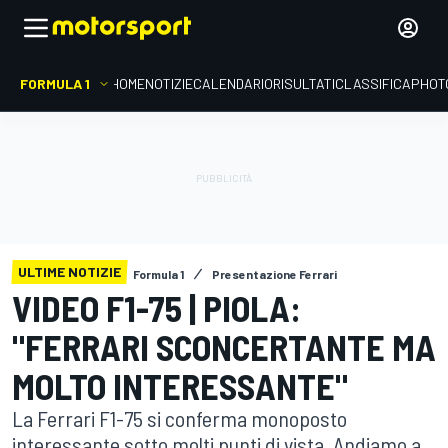
FORMULA 1
HOME
NOTIZIE
CALENDARIO
RISULTATI
CLASSIFICA
PHOT
ULTIME NOTIZIE
Formula 1
Presentazione Ferrari
VIDEO F1-75 | PIOLA:
"FERRARI SCONCERTANTE MA
MOLTO INTERESSANTE"
La Ferrari F1-75 si conferma monoposto
interessante sotto molti punti di vista. Andiamo a