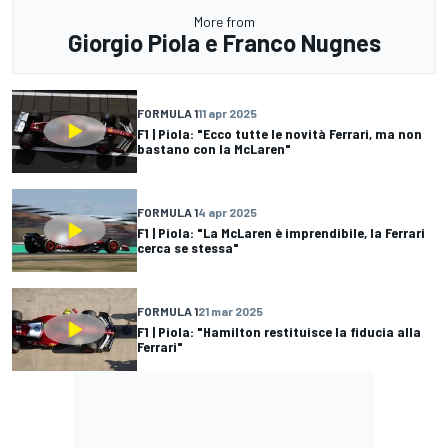
More from
Giorgio Piola e Franco Nugnes
FORMULA 1
11 apr 2025
F1 | Piola: "Ecco tutte le novità Ferrari, ma non
bastano con la McLaren"
FORMULA 1
4 apr 2025
F1 | Piola: "La McLaren è imprendibile, la Ferrari
cerca se stessa"
FORMULA 1
21 mar 2025
F1 | Piola: "Hamilton restituisce la fiducia alla
Ferrari"