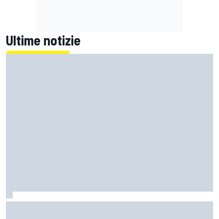
Ultime notizie
MotoGP | Bagnaia: "Non capire perché sono caduto
perdendola davanti in uscita di curva è difficile"