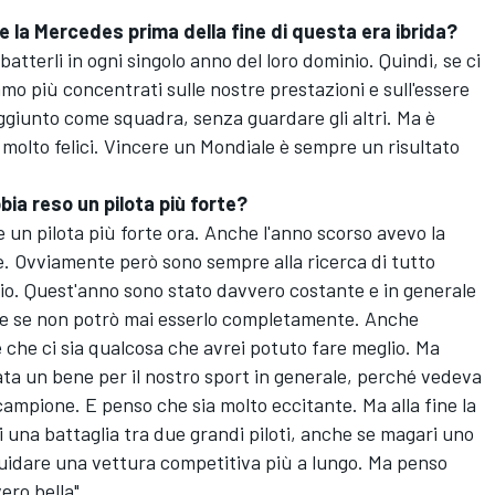
 la Mercedes prima della fine di questa era ibrida?
terli in ogni singolo anno del loro dominio. Quindi, se ci
amo più concentrati sulle nostre prestazioni e sull'essere
ggiunto come squadra, senza guardare gli altri. Ma è
molto felici. Vincere un Mondiale è sempre un risultato
bia reso un pilota più forte?
un pilota più forte ora. Anche l'anno scorso avevo la
. Ovviamente però sono sempre alla ricerca di tutto
io. Quest'anno sono stato davvero costante e in generale
he se non potrò mai esserlo completamente. Anche
che ci sia qualcosa che avrei potuto fare meglio. Ma
ata un bene per il nostro sport in generale, perché vedeva
ampione. E penso che sia molto eccitante. Ma alla fine la
di una battaglia tra due grandi piloti, anche se magari uno
guidare una vettura competitiva più a lungo. Ma penso
ero bella".