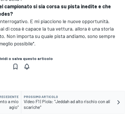
del campionato si sia corsa su pista inedite e che
cedes?
nterrogativo. E mi piacciono le nuove opportunità.
i di cosa è capace la tua vettura, allora è una storia
ato. Non importa su quale pista andiamo, sono sempre
 meglio possibile".
vidi o salva questo articolo
PRECEDENTE
PROSSIMO ARTICOLO
ento a mio
Video F1 | Piola: "Jeddah ad alto rischio con ali
agio"
scariche"