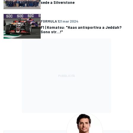
sede a Silverstone
FORMULA 1
21 mar 2024
F1 | Komatsu: "Haas antisportiva a Jeddah?
Sono str...!"