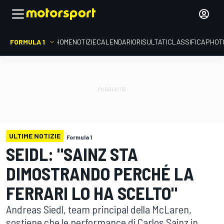
FORMULA 1
HOME
NOTIZIE
CALENDARIO
RISULTATI
CLASSIFICA
PHOT
ULTIME NOTIZIE
Formula 1
SEIDL: "SAINZ STA
DIMOSTRANDO PERCHÉ LA
FERRARI LO HA SCELTO"
Andreas Siedl, team principal della McLaren,
sostiene che le performance di Carlos Sainz in