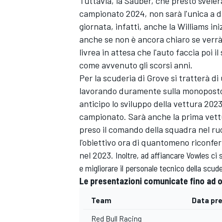
Tuttavia, la Sauber, che presto svele
campionato 2024, non sarà l'unica a dar
giornata, infatti, anche la Williams ini
anche se non è ancora chiaro se verr
livrea in attesa che l'auto faccia poi 
come avvenuto gli scorsi anni.
Per la scuderia di Grove si tratterà d
lavorando duramente sulla monoposto 
anticipo lo sviluppo della vettura 20
campionato. Sarà anche la prima vettu
preso il comando della squadra nel ruo
l'obiettivo ora di quantomeno riconfe
nel 2023.
Inoltre, ad affiancare Vowles ci
e migliorare il personale tecnico della scude
Le presentazioni comunicate fino ad o
MONOMARCA
Team
Data pr
Red Bull Racing