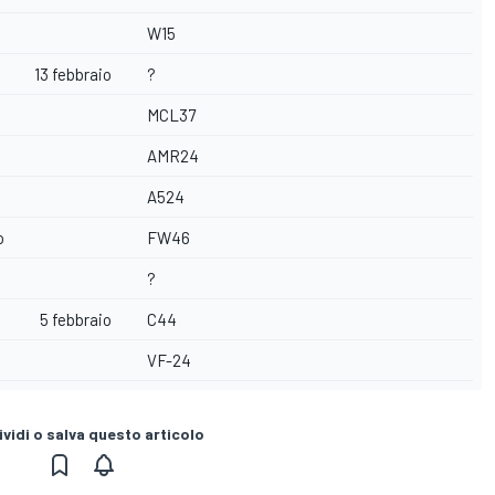
W15
13 febbraio
?
MCL37
AMR24
A524
o
FW46
?
5 febbraio
C44
VF-24
vidi o salva questo articolo