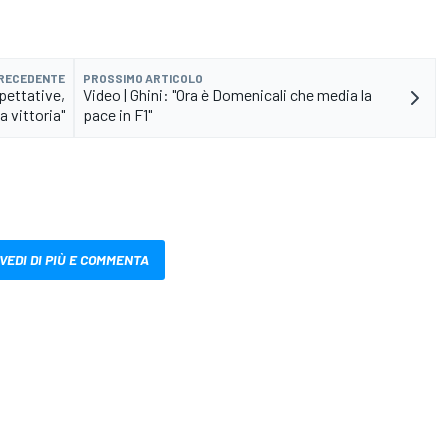
PRECEDENTE
PROSSIMO ARTICOLO
pettative,
Video | Ghini: "Ora è Domenicali che media la
 vittoria"
pace in F1"
VEDI DI PIÙ E COMMENTA