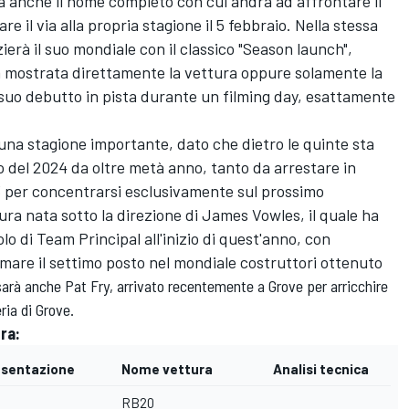
rà anche il nome completo con cui andrà ad affrontare il
e il via alla propria stagione il 5 febbraio. Nella stessa
zierà il suo mondiale con il classico "Season launch",
à mostrata direttamente la vettura oppure solamente la
il suo debutto in pista durante un filming day, esattamente
i una stagione importante, dato che dietro le quinte sta
del 2024 da oltre metà anno, tanto da arrestare in
23 per concentrarsi esclusivamente sul prossimo
ra nata sotto la direzione di James Vowles, il quale ha
lo di Team Principal all'inizio di quest'anno, con
rmare il settimo posto nel mondiale costruttori ottenuto
 sarà anche Pat Fry, arrivato recentemente a Grove per arricchire
ria di Grove.
ra:
esentazione
Nome vettura
Analisi tecnica
RB20