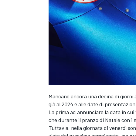
Mancano ancora una decina di giorni a
già al 2024 e alle date di presentazi
La prima ad annunciare la data in cui v
che durante il pranzo di Natale con i m
Tuttavia, nella giornata di venerdì s
MONOPOSTO
vista del prossimo campionato, ovvero 