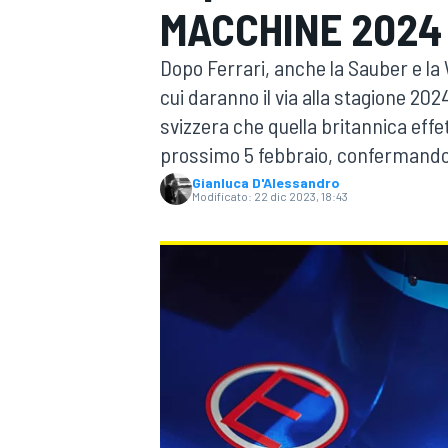
MACCHINE 2024 
MOTOGP
WEC
Dopo Ferrari, anche la Sauber e la
cui daranno il via alla stagione 2024
svizzera che quella britannica eff
prossimo 5 febbraio, confermando 
Gianluca D'Alessandro
Modificato:
22 dic 2023, 18:43
WRC