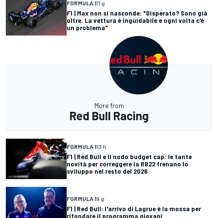
FORMULA 1
11 g
F1 | Max non si nasconde: "Disperato? Sono già
oltre. La vettura è inguidabile e ogni volta c'è
un problema"
More from
Red Bull Racing
FORMULA 1
13 h
F1 | Red Bull e il nodo budget cap: le tante
novità per correggere la RB22 frenano lo
sviluppo nel resto del 2026
FORMULA 1
9 g
F1 | Red Bull: l'arrivo di Lagrue è la mossa per
rifondare il programma giovani