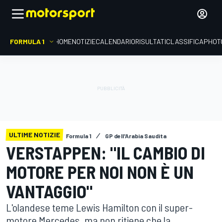
FORMULA 1
HOME
NOTIZIE
CALENDARIO
RISULTATI
CLASSIFICA
PHOT
ULTIME NOTIZIE
Formula 1
GP dell'Arabia Saudita
VERSTAPPEN: "IL CAMBIO DI
MOTORE PER NOI NON È UN
VANTAGGIO"
L'olandese teme Lewis Hamilton con il super-
motore Mercedes, ma non ritiene che la