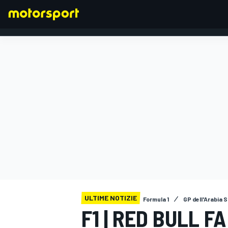
FORMULA 1
ULTIME NOTIZIE
Formula 1
GP dell'Arabia 
F1 | RED BULL F