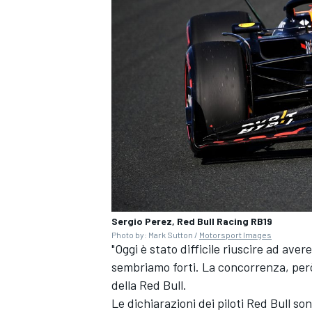
Sergio Perez, Red Bull Racing RB19
Photo by: Mark Sutton /
Motorsport Images
"Oggi è stato difficile riuscire ad av
ENDURANCE/GT
sembriamo forti. La concorrenza, però
della Red Bull.
Le dichiarazioni dei piloti Red Bull s