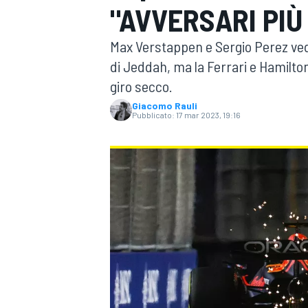
"AVVERSARI PIÙ 
MOTOGP
WEC
Max Verstappen e Sergio Perez ved
di Jeddah, ma la Ferrari e Hamilton 
giro secco.
Giacomo Rauli
Pubblicato:
17 mar 2023, 19:16
WRC