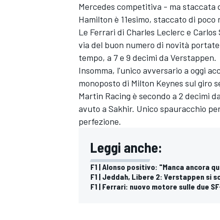
Mercedes
competitiva - ma staccata d
Hamilton
è 11esimo, staccato di poco
Le
Ferrari
di
Charles Leclerc
e
Carlos 
via del buon numero di novità portate 
tempo, a 7 e 9 decimi da Verstappen.
Insomma, l'unico avversario a oggi ac
monoposto di Milton Keynes sul giro 
Martin Racing
è secondo a 2 decimi dal
avuto a Sakhir. Unico spauracchio per
perfezione.
Leggi anche:
F1 | Alonso positivo: "Manca ancora qu
F1 | Jeddah, Libere 2: Verstappen si 
F1 | Ferrari: nuovo motore sulle due S
MONOMARCA