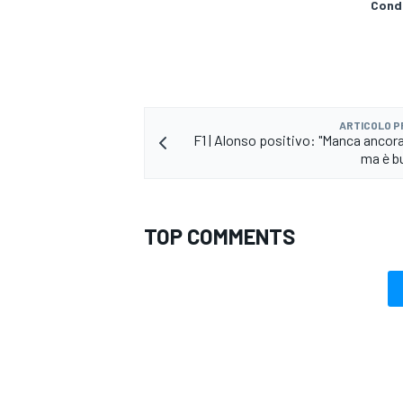
Condi
ARTICOLO 
F1 | Alonso positivo: "Manca ancor
ma è bu
TOP COMMENTS
RALLY