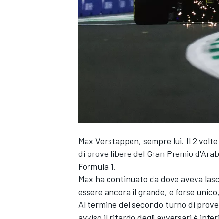
Max Verstappen
, sempre lui. Il 2 vol
di prove libere del Gran Premio d'Ar
Formula 1.
Max ha continuato da dove aveva lascia
essere ancora il grande, e forse unico
Al termine del secondo turno di prove
MONOPOSTO
avviso il ritardo degli avversari è infe