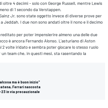
i oltre 4 decimi - solo con
George Russell
, mentre
Lewis
 meno di 1 secondo da Verstappen.
Sainz Jr.
sono state oggetto invece di diverse prove per
a Jeddah. I due non sono andati oltre il nono e il decimo
creditato per poter impensierire almeno una delle due
secco è ancora
Fernando Alonso
. L'asturiano di
Aston
 2 volte iridato e sembra poter giocare lo stesso ruolo
 un team che, in questi mesi, sta rasentando la
alcosa ma è buon inizio"
scatena, Ferrari nascosta
F-23 in via precauzionale