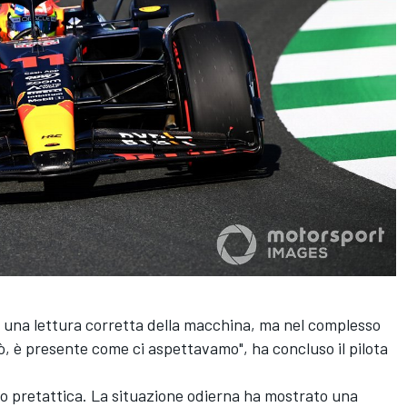
ere una lettura corretta della macchina, ma nel complesso
, è presente come ci aspettavamo", ha concluso il pilota
ono pretattica. La situazione odierna ha mostrato una