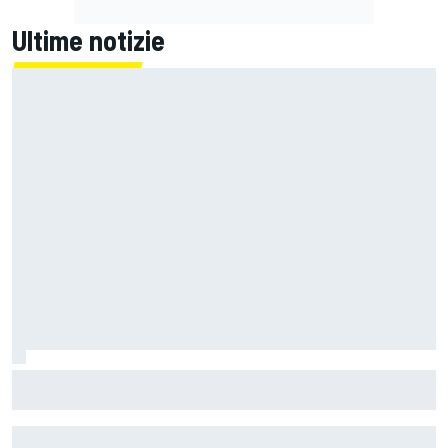
Ultime notizie
La Ferrari meno potente è anche la più divertente?