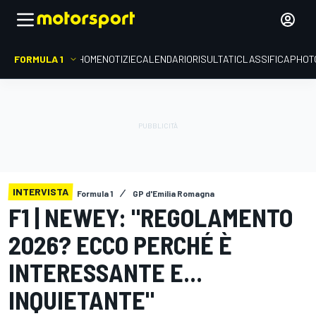
FORMULA 1
HOME
NOTIZIE
CALENDARIO
RISULTATI
CLASSIFICA
PHOT
INTERVISTA
Formula 1
GP d'Emilia Romagna
F1 | NEWEY: "REGOLAMENTO
2026? ECCO PERCHÉ È
INTERESSANTE E...
INQUIETANTE"