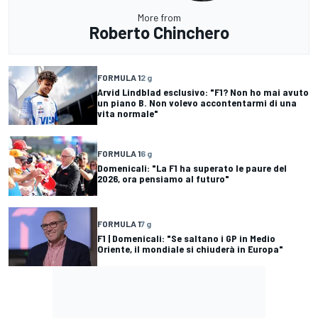
More from
Roberto Chinchero
FORMULA 1
2 g
Arvid Lindblad esclusivo: "F1? Non ho mai avuto
un piano B. Non volevo accontentarmi di una
vita normale"
FORMULA 1
6 g
Domenicali: "La F1 ha superato le paure del
2026, ora pensiamo al futuro"
FORMULA 1
7 g
F1 | Domenicali: "Se saltano i GP in Medio
Oriente, il mondiale si chiuderà in Europa"