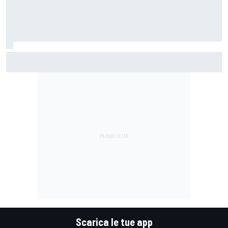
MotoGP | Stoner: "Tutti hanno perso fiducia in Bagnaia
perché si lamentava, ma si vedeva che la moto non era la
stessa"
Scarica le tue app