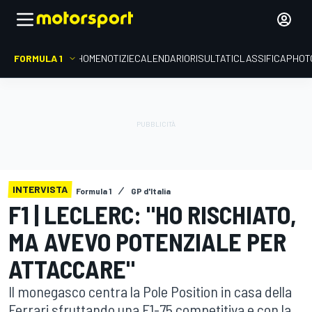
FORMULA 1
HOME
NOTIZIE
CALENDARIO
RISULTATI
CLASSIFICA
PHOT
INTERVISTA
Formula 1
GP d'Italia
F1 | LECLERC: "HO RISCHIATO,
MA AVEVO POTENZIALE PER
ATTACCARE"
Il monegasco centra la Pole Position in casa della
Ferrari sfruttando una F1-75 competitiva e con la