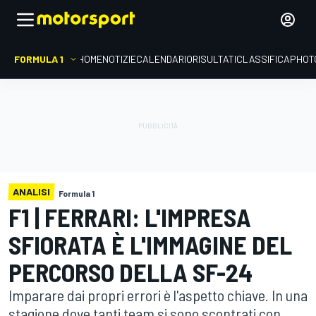
FORMULA 1
HOME
NOTIZIE
CALENDARIO
RISULTATI
CLASSIFICA
PHOT
ANALISI
Formula 1
F1 | FERRARI: L'IMPRESA
SFIORATA È L'IMMAGINE DEL
PERCORSO DELLA SF-24
Imparare dai propri errori è l'aspetto chiave. In una
stagione dove tanti team si sono scontrati con