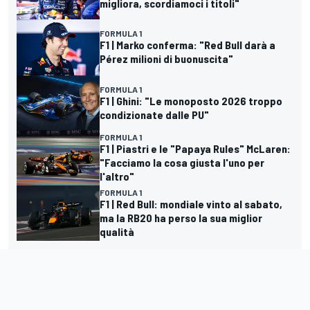
migliora, scordiamoci i titoli"
FORMULA 1
F1 | Marko conferma: "Red Bull darà a
Pérez milioni di buonuscita"
FORMULA 1
F1 | Ghini: "Le monoposto 2026 troppo
condizionate dalle PU"
FORMULA 1
F1 | Piastri e le "Papaya Rules" McLaren:
"Facciamo la cosa giusta l'uno per
l'altro"
FORMULA 1
F1 | Red Bull: mondiale vinto al sabato,
ma la RB20 ha perso la sua miglior
qualità