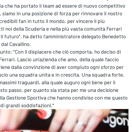
uida che ha portato il team ad essere di nuovo competitivo
, siamo in una posizione di forza per rinnovare il nostro
redibili fan in tutto il mondo, per vincere il più
i noi della Scuderia e nella più vasta comunità Ferrari
 il futuro", ha detto l'amministratore delegato Benedetto
dal Cavallino.
unto: "Con il dispiacere che ciò comporta, ho deciso di
Ferrari. Lascio un'azienda che amo, della quale faccio
viene dalla convinzione di aver compiuto ogni sforzo per
Lascio una squadra unita e in crescita. Una squadra forte,
massimi traguardi, alla quale auguro ogni bene per il
sto passo, per quanto sia stata per me una decisione
 della Gestione Sportiva che hanno condiviso con me questo
di grandi soddisfazioni."