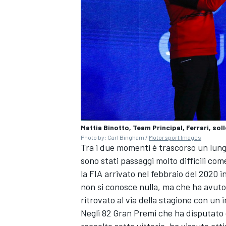
Mattia Binotto, Team Principal, Ferrari, sol
Photo by: Carl Bingham /
Motorsport Images
Tra i due momenti è trascorso un lungo
sono stati passaggi molto difficili co
la FIA arrivato nel febbraio del 2020 
non si conosce nulla, ma che ha avuto e
RALLY
ritrovato al via della stagione con un
Negli 82 Gran Premi che ha disputato c
raccolto sette vittorie, ha vissuto att