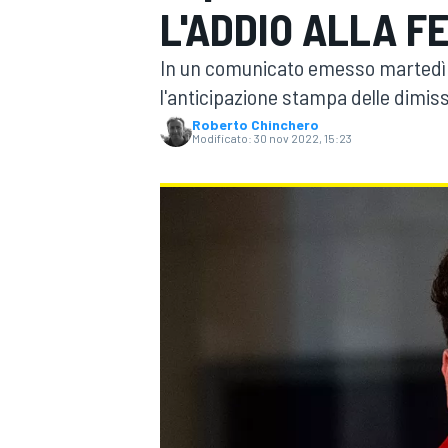
L'ADDIO ALLA F
MOTOGP
WEC
In un comunicato emesso martedì m
l'anticipazione stampa delle dimiss
Roberto Chinchero
Modificato:
30 nov 2022, 15:23
WRC