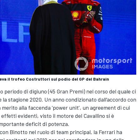
leva il trofeo Costruttori sul podio del GP del Bahrain
 periodo di digiuno (45 Gran Premi) nel corso del quale ci
me la stagione 2020. Un anno condizionato dall’accordo con
in merito alla faccenda ‘power unit’, un agreement di cui
ffetti evidenti, visto il motore del Cavallino si è
 importante deficit di potenza.
on Binotto nel ruolo di team principal, la Ferrari ha
imi esaltanti nel 2019 per poi sprofondare in una delle