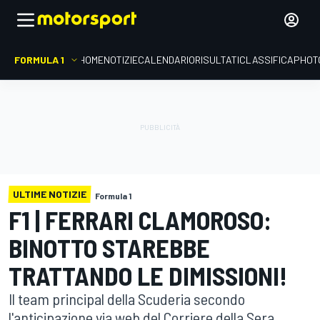
FORMULA 1
HOME
NOTIZIE
CALENDARIO
RISULTATI
CLASSIFICA
PHOT
ULTIME NOTIZIE
Formula 1
F1 | FERRARI CLAMOROSO:
BINOTTO STAREBBE
TRATTANDO LE DIMISSIONI!
Il team principal della Scuderia secondo
l'anticipazione via web del Corriere della Sera