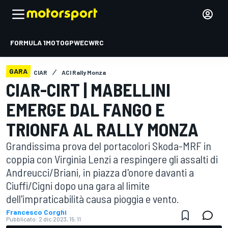
FORMULA 1
MOTOGP
WEC
WRC
GARA
CIAR
ACI Rally Monza
CIAR-CIRT | MABELLINI
EMERGE DAL FANGO E
TRIONFA AL RALLY MONZA
Grandissima prova del portacolori Skoda-MRF in
coppia con Virginia Lenzi a respingere gli assalti di
Andreucci/Briani, in piazza d'onore davanti a
Ciuffi/Cigni dopo una gara al limite
dell'impraticabilità causa pioggia e vento.
Francesco Corghi
Pubblicato:
2 dic 2023, 15:11