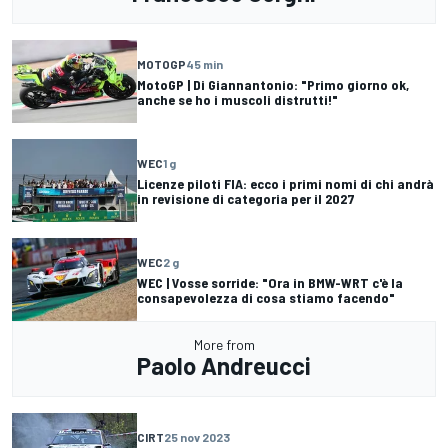
MOTOGP
45 min
MotoGP | Di Giannantonio: "Primo giorno ok,
anche se ho i muscoli distrutti!"
WEC
1 g
Licenze piloti FIA: ecco i primi nomi di chi andrà
in revisione di categoria per il 2027
WEC
2 g
WEC | Vosse sorride: "Ora in BMW-WRT c'è la
consapevolezza di cosa stiamo facendo"
More from
Paolo Andreucci
CIRT
25 nov 2023