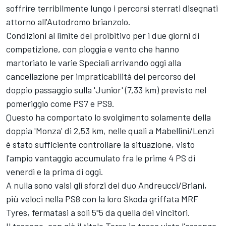
soffrire terribilmente lungo i percorsi sterrati disegnati
attorno all'Autodromo brianzolo.
Condizioni al limite del proibitivo per i due giorni di
competizione, con pioggia e vento che hanno
martoriato le varie Speciali arrivando oggi alla
cancellazione per impraticabilità del percorso del
doppio passaggio sulla 'Junior' (7,33 km) previsto nel
pomeriggio come PS7 e PS9.
Questo ha comportato lo svolgimento solamente della
doppia 'Monza' di 2,53 km, nelle quali a Mabellini/Lenzi
è stato sufficiente controllare la situazione, visto
l'ampio vantaggio accumulato fra le prime 4 PS di
venerdì e la prima di oggi.
A nulla sono valsi gli sforzi del duo Andreucci/Briani,
più veloci nella PS8 con la loro Skoda griffata MRF
Tyres, fermatasi a soli 5"5 da quella dei vincitori.
Il toscano, con già il titolo Terra in tasca vista l'assenza