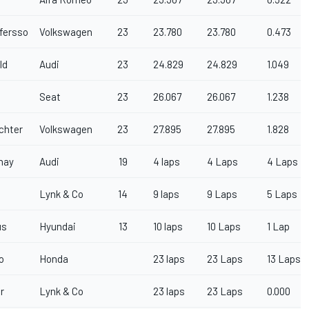
fersson
Volkswagen
23
23.780
23.780
0.473
ld
Audi
23
24.829
24.829
1.049
Seat
23
26.067
26.067
1.238
chter
Volkswagen
23
27.895
27.895
1.828
nay
Audi
19
4 laps
4 Laps
4 Laps
Lynk & Co
14
9 laps
9 Laps
5 Laps
us
Hyundai
13
10 laps
10 Laps
1 Lap
o
Honda
23 laps
23 Laps
13 Laps
r
Lynk & Co
23 laps
23 Laps
0.000