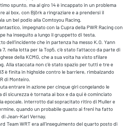
timo spunto, ma al giro 14 è incappato in un problema
e ai box, con Björk a ringraziare e a prendersi il
la un bel podio alla Comtoyou Racing.
 fantastico, impegnato con la Cupra della PWR Racing con
pe ha inseguito a lungo il gruppetto di testa.
to dell'incidente che in partenza ha messo K.O. Yann
7, nella lotta per la Top5, c'è stato l'attacco da parte di
oghese della KCMG, che a sua volta ha visto sfilare
g. Alla staccata non c'è stato spazio per tutti e tre e
03 è finita in highside contro le barriere, rimbalzando
R di Monteiro.
uta entrare in azione per cinque giri congelando le
a di sicurezza è tornata ai box e da qui è cominciato
a epocale, interrotto dal sopracitato ritiro di Muller e
termine, quando un probabile guasto ai freni ha fatto
S di Jean-Karl Vernay.
ard Team WRT era all'inseguimento del quarto posto di