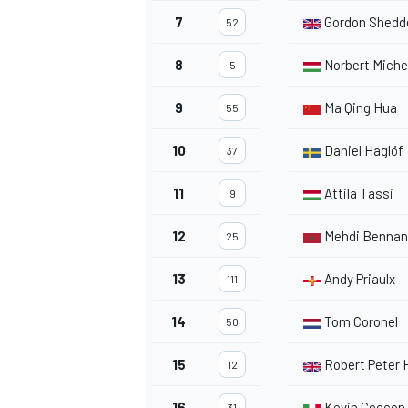
7
Gordon Shedd
52
8
Norbert Miche
5
9
Ma Qing Hua
55
10
Daniel Haglöf
37
11
Attila Tassi
9
12
Mehdi Bennan
25
13
Andy Priaulx
111
14
Tom Coronel
50
RALLY
15
Robert Peter 
12
16
Kevin Ceccon
31