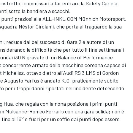
ostretto i commissari a far entrare la Safety Car e a
renti sotto la bandiera a scacchi.
tri punti preziosi alla ALL-INKL.COM Münnich Motorsport,
squadra Néstor Girolami, che porta al traguardo la sua
ni, reduce dal bel successo di Gara 2 e autore di un
iderando le difficoltà che per tutto il fine settimana i
yundai i30 N gravate di un Balance of Performance
tro concorrente armato della macchina coreana capace di
 Michelisz, ottavo dietro all'Audi RS 3 LMS di Gordon
 Augusto Farfus è andato K.O. praticamente subito
o per i troppi danni riportati nell'incidente del secondo
 Hua, che regala con la nona posizione i primi punti
eam Mulsanne-Romeo Ferraris con una gara solida; non è
fino al 16° e fuori per un soffio dai punti dopo essere