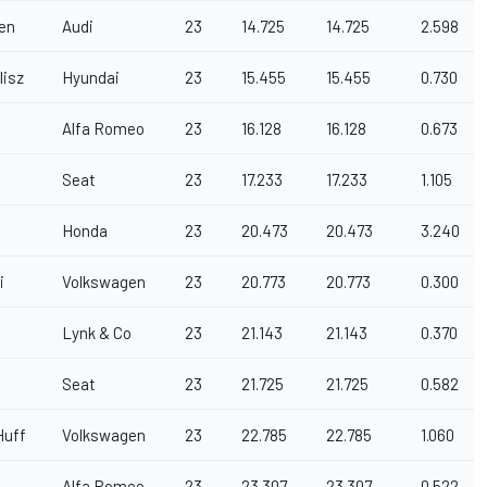
en
Audi
23
14.725
14.725
2.598
lisz
Hyundai
23
15.455
15.455
0.730
Alfa Romeo
23
16.128
16.128
0.673
Seat
23
17.233
17.233
1.105
Honda
23
20.473
20.473
3.240
i
Volkswagen
23
20.773
20.773
0.300
Lynk & Co
23
21.143
21.143
0.370
Seat
23
21.725
21.725
0.582
Huff
Volkswagen
23
22.785
22.785
1.060
Alfa Romeo
23
23.307
23.307
0.522