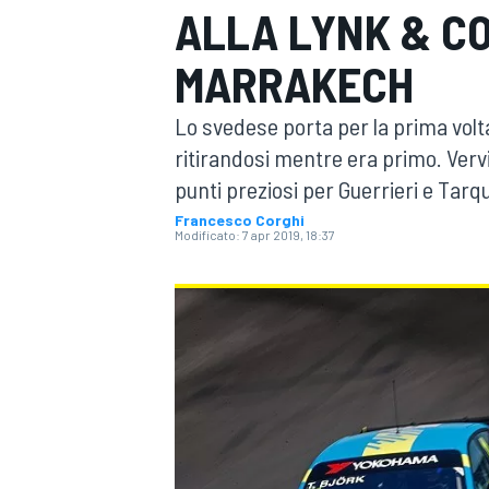
ALLA LYNK & CO
MOTOGP
WEC
MARRAKECH
Lo svedese porta per la prima volt
ritirandosi mentre era primo. Ver
punti preziosi per Guerrieri e Tarqu
Francesco Corghi
Modificato:
7 apr 2019, 18:37
WRC