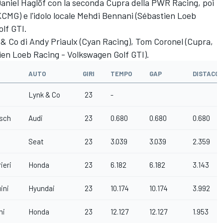
 Daniel Haglöf con la seconda Cupra della PWR Racing, poi
(KCMG) e l'idolo locale Mehdi Bennani (Sébastien Loeb
olf GTI.
& Co di Andy Priaulx (Cyan Racing), Tom Coronel (Cupra,
en Loeb Racing - Volkswagen Golf GTI).
TA
AUTO
GIRI
TEMPO
GAP
DISTACCO
Lynk & Co
23
-
isch
Audi
23
0.680
0.680
0.680
Seat
23
3.039
3.039
2.359
ieri
Honda
23
6.182
6.182
3.143
ini
Hyundai
23
10.174
10.174
3.992
mi
Honda
23
12.127
12.127
1.953