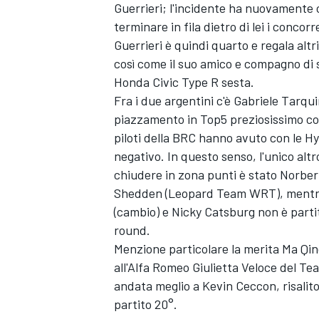
Guerrieri; l'incidente ha nuovamente c
terminare in fila dietro di lei i concor
Guerrieri è quindi quarto e regala al
così come il suo amico e compagno di 
Honda Civic Type R sesta.
Fra i due argentini c'è Gabriele Tarqui
piazzamento in Top5 preziosissimo cons
piloti della BRC hanno avuto con le H
negativo. In questo senso, l'unico al
chiudere in zona punti è stato Norbert
Shedden (Leopard Team WRT), mentre
(cambio) e Nicky Catsburg non è partit
round.
Menzione particolare la merita Ma Qing
ENDURANCE/GT
all'Alfa Romeo Giulietta Veloce del T
andata meglio a Kevin Ceccon, risalito 
partito 20°.