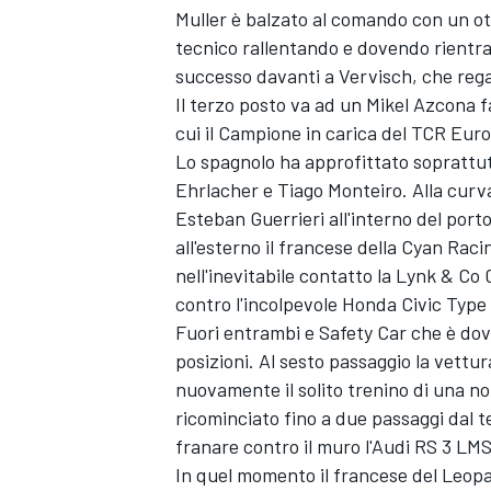
Muller è balzato al comando con un ot
tecnico rallentando e dovendo rientrar
successo davanti a Vervisch, che rega
Il terzo posto va ad un Mikel Azcona
cui il Campione in carica del TCR Euro
Lo spagnolo ha approfittato soprattut
Ehrlacher e Tiago Monteiro. Alla curva 
Esteban Guerrieri all'interno del port
all'esterno il francese della Cyan Racin
nell'inevitabile contatto la Lynk & Co 
contro l'incolpevole Honda Civic Type 
Fuori entrambi e Safety Car che è dov
posizioni. Al sesto passaggio la vettur
nuovamente il solito trenino di una noi
ricominciato fino a due passaggi dal 
franare contro il muro l'Audi RS 3 LM
In quel momento il francese del Leop