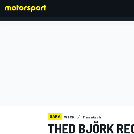
FORMULA 1
GARA
WTCR
Marrakech
THED BJÖRK RE