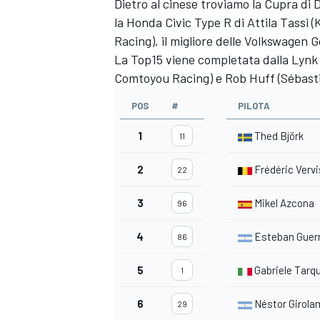
Dietro al cinese troviamo la Cupra di
la Honda Civic Type R di Attila Tassi 
Racing), il migliore delle Volkswagen G
La Top15 viene completata dalla Lynk 
Comtoyou Racing) e Rob Huff (Sébasti
POS
#
PILO
1
Thed Björk
11
2
Frédéric Verv
22
3
Mikel Azcona
96
4
Esteban Guerr
86
5
Gabriele Tarqu
1
MONOMARCA
6
Néstor Girola
29