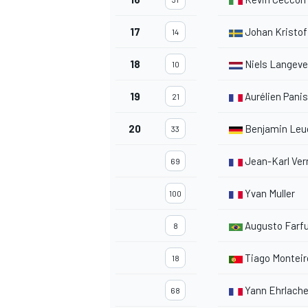
17
Johan Kristof
14
18
Niels Langeve
10
19
Aurélien Panis
21
20
Benjamin Leu
33
Jean-Karl Ver
69
Yvan Muller
100
Augusto Farf
8
Tiago Monteir
18
Yann Ehrlache
68