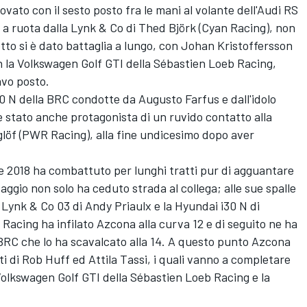
rovato con il sesto posto fra le mani al volante dell'Audi RS
a ruota dalla Lynk & Co di Thed Björk (Cyan Racing), non
etto si è dato battaglia a lungo, con Johan Kristoffersson
 la Volkswagen Golf GTI della Sébastien Loeb Racing,
avo posto.
 N della BRC condotte da Augusto Farfus e dall'idolo
 è stato anche protagonista di un ruvido contatto alla
glöf (PWR Racing), alla fine undicesimo dopo aver
2018 ha combattuto per lunghi tratti pur di agguantare
aggio non solo ha ceduto strada al collega; alle sue spalle
a Lynk & Co 03 di Andy Priaulx e la Hyundai i30 N di
 Racing ha infilato Azcona alla curva 12 e di seguito ne ha
BRC che lo ha scavalcato alla 14. A questo punto Azcona
 di Rob Huff ed Attila Tassi, i quali vanno a completare
Volkswagen Golf GTI della Sébastien Loeb Racing e la