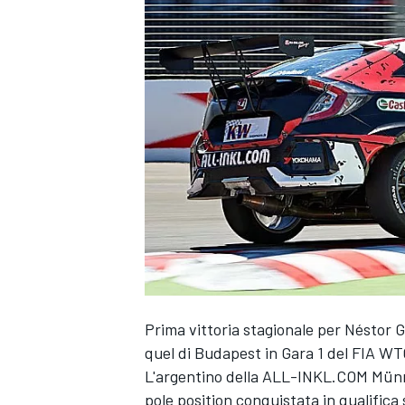
Prima vittoria stagionale per Néstor G
quel di Budapest in Gara 1 del FIA W
L'argentino della ALL-INKL.COM Münni
MONOPOSTO
pole position conquistata in qualific