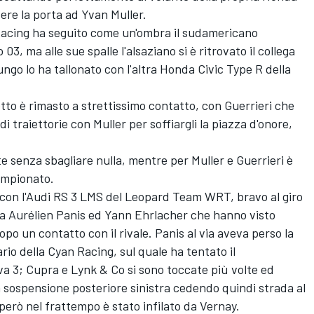
ere la porta ad Yvan Muller.
 Racing ha seguito come un'ombra il sudamericano
3, ma alle sue spalle l'alsaziano si è ritrovato il collega
ungo lo ha tallonato con l'altra Honda Civic Type R della
zetto è rimasto a strettissimo contatto, con Guerrieri che
di traiettorie con Muller per soffiargli la piazza d'onore,
e senza sbagliare nulla, mentre per Muller e Guerrieri è
ampionato.
 con l'Audi RS 3 LMS del Leopard Team WRT, bravo al giro
ra Aurélien Panis ed Yann Ehrlacher che hanno visto
po un contatto con il rivale. Panis al via aveva perso la
rio della Cyan Racing, sul quale ha tentato il
va 3; Cupra e Lynk & Co si sono toccate più volte ed
a sospensione posteriore sinistra cedendo quindi strada al
erò nel frattempo è stato infilato da Vernay.