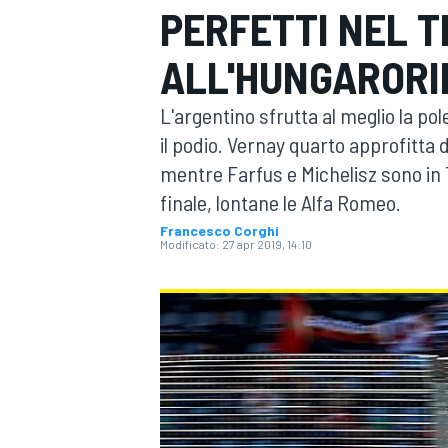
PERFETTI NEL T
MOTOGP
WEC
ALL'HUNGARORI
L'argentino sfrutta al meglio la pol
il podio. Vernay quarto approfitta de
mentre Farfus e Michelisz sono in T
finale, lontane le Alfa Romeo.
Francesco Corghi
Modificato:
27 apr 2019, 14:10
WRC