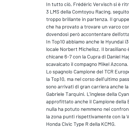
In tutto ciò, Frédéric Vervisch si è rit
3 LMS della Comtoyou Racing, seguito 
troppo brillante in partenza. Il grupp
che ha provato a trovare un varco con
dovendosi però accontentare dell'ott
In Top10 abbiamo anche le Hyundai i30
locale Norbert Michelisz. Il brasiliano
chicane 6-7 con la Cupra di Daniel Ha
scavalcato il compagno Mikel Azcona.
Lo spagnolo Campione del TCR Europe 
la Top10, ma nel corso dell'ultimo pass
sono arrivati di gran carriera anche l
Gabriele Tarquini. L'inglese della Cyan
approfittato anche il Campione della 
ENDURANCE/GT
nulla ha potuto nemmeno nei confronti
la zona punti rispettivamente con la 
Honda Civic Type R della KCMG.