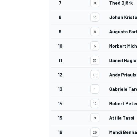
7
Thed Björk
11
8
Johan Krist
14
9
Augusto Far
8
10
Norbert Mich
5
11
Daniel Haglö
37
12
Andy Priaulx
111
13
Gabriele Tar
1
14
Robert Pete
12
15
Attila Tassi
9
RALLY
16
Mehdi Benna
25