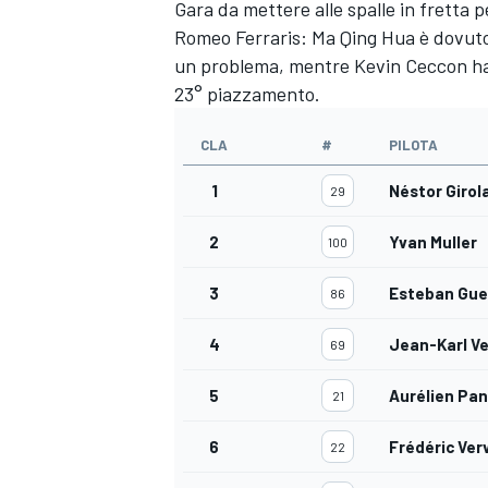
Gara da mettere alle spalle in fretta
Romeo Ferraris: Ma Qing Hua è dovuto r
un problema, mentre Kevin Ceccon ha 
23° piazzamento.
CLA
#
PILOTA
1
Néstor Girol
29
2
Yvan Muller
100
3
Esteban Guer
86
4
Jean-Karl V
69
5
Aurélien Pan
21
MONOMARCA
6
Frédéric Ver
22