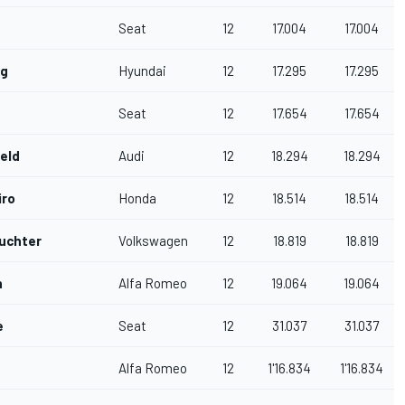
Seat
12
17.004
17.004
rg
Hyundai
12
17.295
17.295
Seat
12
17.654
17.654
eld
Audi
12
18.294
18.294
iro
Honda
12
18.514
18.514
uchter
Volkswagen
12
18.819
18.819
n
Alfa Romeo
12
19.064
19.064
e
Seat
12
31.037
31.037
Alfa Romeo
12
1'16.834
1'16.834