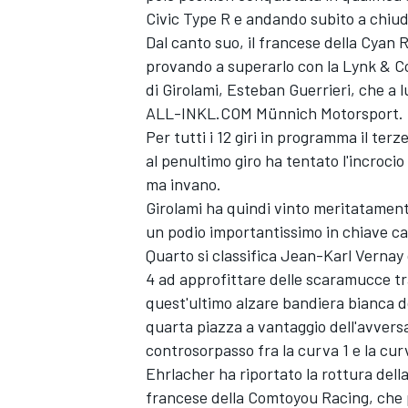
Civic Type R e andando subito a chiud
Dal canto suo, il francese della Cyan
provando a superarlo con la Lynk & Co 0
di Girolami, Esteban Guerrieri, che a l
ALL-INKL.COM Münnich Motorsport.
Per tutti i 12 giri in programma il ter
al penultimo giro ha tentato l'incrocio 
ma invano.
Girolami ha quindi vinto meritatament
un podio importantissimo in chiave c
Quarto si classifica Jean-Karl Vernay
4 ad approfittare delle scaramucce t
quest'ultimo alzare bandiera bianca do
quarta piazza a vantaggio dell'avversa
controsorpasso fra la curva 1 e la cur
Ehrlacher ha riportato la rottura dell
francese della Comtoyou Racing, che p