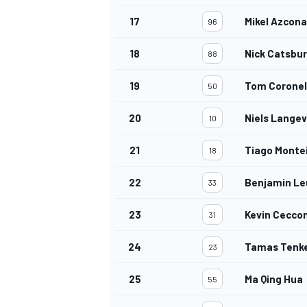
17
Mikel Azcona
96
18
Nick Catsbu
88
19
Tom Coronel
50
20
Niels Langev
10
21
Tiago Monte
18
22
Benjamin Le
33
23
Kevin Cecco
31
24
Tamas Tenk
23
25
Ma Qing Hua
55