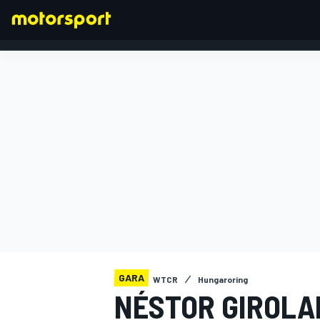
FORMULA 1
GARA
WTCR
Hungaroring
NÉSTOR GIROLA