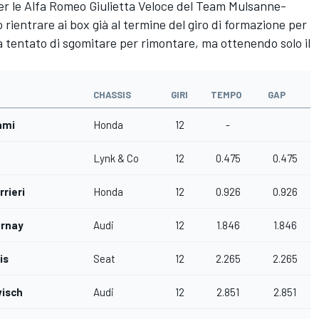
 per le Alfa Romeo Giulietta Veloce del Team Mulsanne-
ientrare ai box già al termine del giro di formazione per
tentato di sgomitare per rimontare, ma ottenendo solo il
CHASSIS
GIRI
TEMPO
GAP
ami
Honda
12
-
Lynk & Co
12
0.475
0.475
rieri
Honda
12
0.926
0.926
ernay
Audi
12
1.846
1.846
is
Seat
12
2.265
2.265
visch
Audi
12
2.851
2.851