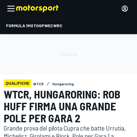
FORMULA 1
MOTOGP
WEC
WRC
QUALIFICHE
WTCR
Hungaroring
WTCR, HUNGARORING: ROB
HUFF FIRMA UNA GRANDE
POLE PER GARA 2
Grande prova del pilota Cupra che batte Urrutia,
Michelisz, Girolami e Bjork. Pole per Gara 1 a