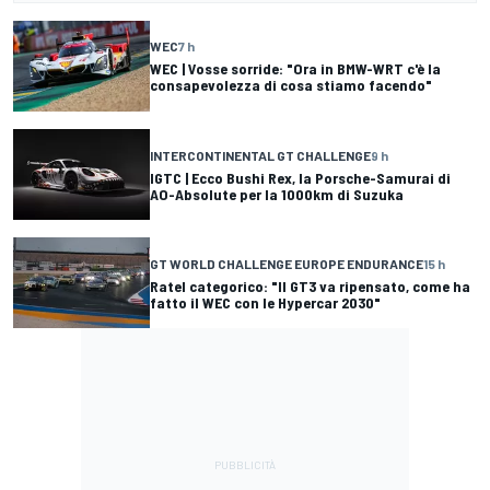
WEC
7 h
WEC | Vosse sorride: "Ora in BMW-WRT c'è la
consapevolezza di cosa stiamo facendo"
INTERCONTINENTAL GT CHALLENGE
9 h
IGTC | Ecco Bushi Rex, la Porsche-Samurai di
AO-Absolute per la 1000km di Suzuka
GT WORLD CHALLENGE EUROPE ENDURANCE
15 h
Ratel categorico: "Il GT3 va ripensato, come ha
fatto il WEC con le Hypercar 2030"