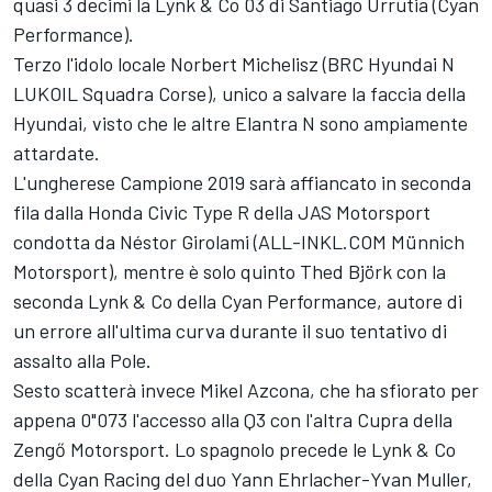
quasi 3 decimi la Lynk & Co 03 di Santiago Urrutia (Cyan
Performance).
Terzo l'idolo locale Norbert Michelisz (BRC Hyundai N
LUKOIL Squadra Corse), unico a salvare la faccia della
Hyundai, visto che le altre Elantra N sono ampiamente
attardate.
L'ungherese Campione 2019 sarà affiancato in seconda
fila dalla Honda Civic Type R della JAS Motorsport
condotta da Néstor Girolami (ALL-INKL.COM Münnich
Motorsport), mentre è solo quinto Thed Björk con la
seconda Lynk & Co della Cyan Performance, autore di
un errore all'ultima curva durante il suo tentativo di
assalto alla Pole.
Sesto scatterà invece Mikel Azcona, che ha sfiorato per
appena 0"073 l'accesso alla Q3 con l'altra Cupra della
Zengő Motorsport. Lo spagnolo precede le Lynk & Co
della Cyan Racing del duo Yann Ehrlacher-Yvan Muller,