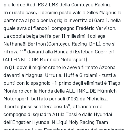
più le due Audi RS 3 LMS della Comtoyou Racing.
In questo caso, il decimo posto vale a Gilles Magnus la
partenza al palo per la griglia invertita di Gara 1, nella
quale avrà di fianco il compagno Frédéric Vervisch.
La coppia belga beffa per 11 millesimi il collega
Nathanaël Berthon (Comtoyou Racing-DHL), che si
ritrova 11° davanti alla Honda di Esteban Guerrieri
(ALL-INKL.COM Münnich Motorsport).
In Q1, dove il miglior crono lo aveva firmato Azcona
davanti a Magnus, Urrutia, Huff e Girolami - tutti a
punti con lo spagnolo - il primo degli eliminati è Tiago
Monteiro con la Honda della ALL-INKL.DE Münnich
Motorsport, beffato per soli 0"032 da Michelisz.
Il portoghese scatterà così 13°, affiancato dal
compagno di squadra Attila Tassi e dalle Hyundai
dell'Engstler Hyundai N Liqui Moly Racing Team
condotte da Luca Engstler e dal leader del campionato,