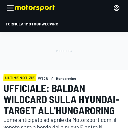
FORMULA 1
MOTOGP
WEC
WRC
ULTIME NOTIZIE
WTCR
Hungaroring
UFFICIALE: BALDAN
WILDCARD SULLA HYUNDAI-
TARGET ALL'HUNGARORING
Come anticipato ad aprile da Motorsport.com, il
veneto sarà a bordo della nuova Elantra N