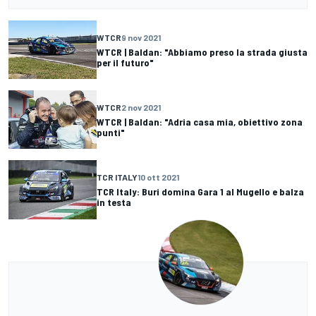
WTCR
9 nov 2021
WTCR | Baldan: "Abbiamo preso la strada giusta
per il futuro"
WTCR
2 nov 2021
WTCR | Baldan: "Adria casa mia, obiettivo zona
punti"
TCR ITALY
10 ott 2021
TCR Italy: Buri domina Gara 1 al Mugello e balza
in testa