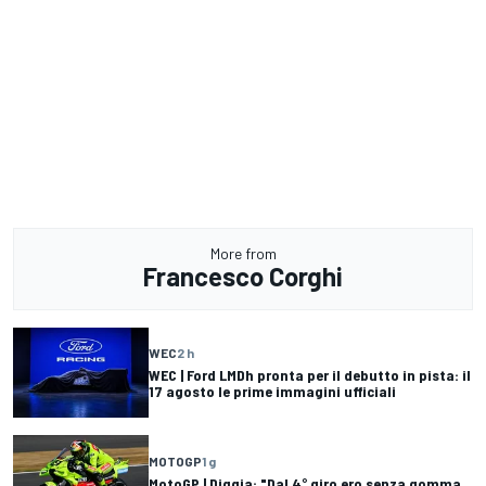
More from
Francesco Corghi
WEC
2 h
WEC | Ford LMDh pronta per il debutto in pista: il
17 agosto le prime immagini ufficiali
MOTOGP
1 g
MotoGP | Diggia: "Dal 4° giro ero senza gomma,