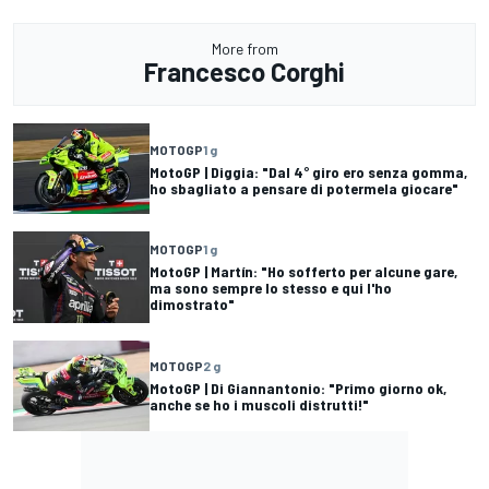
More from
Francesco Corghi
MOTOGP
1 g
MotoGP | Diggia: "Dal 4° giro ero senza gomma,
ho sbagliato a pensare di potermela giocare"
MOTOGP
1 g
MotoGP | Martín: "Ho sofferto per alcune gare,
ma sono sempre lo stesso e qui l'ho
dimostrato"
MOTOGP
2 g
MotoGP | Di Giannantonio: "Primo giorno ok,
anche se ho i muscoli distrutti!"