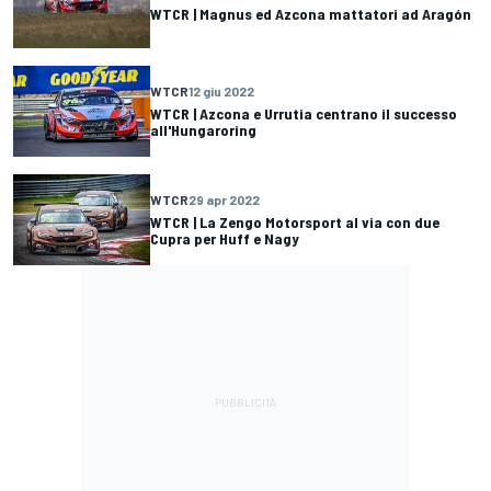
WTCR | Magnus ed Azcona mattatori ad Aragón
WTCR
12 giu 2022
WTCR | Azcona e Urrutia centrano il successo
all'Hungaroring
WTCR
29 apr 2022
WTCR | La Zengo Motorsport al via con due
Cupra per Huff e Nagy