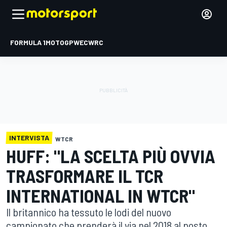
FORMULA 1
MOTOGP
WEC
WRC
INTERVISTA
WTCR
HUFF: "LA SCELTA PIÙ OVVIA
TRASFORMARE IL TCR
INTERNATIONAL IN WTCR"
Il britannico ha tessuto le lodi del nuovo
campionato che prenderà il via nel 2018 al posto