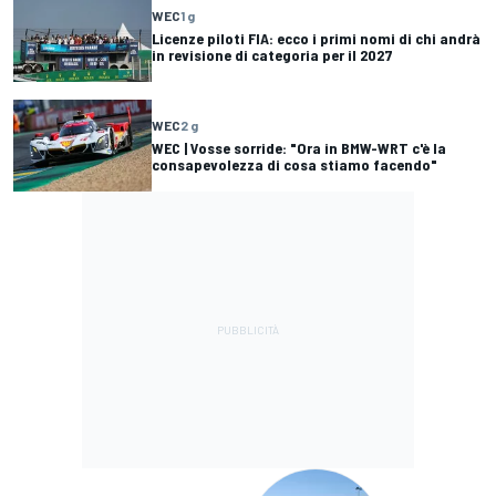
WEC
1 g
Licenze piloti FIA: ecco i primi nomi di chi andrà
in revisione di categoria per il 2027
WEC
2 g
WEC | Vosse sorride: "Ora in BMW-WRT c'è la
consapevolezza di cosa stiamo facendo"