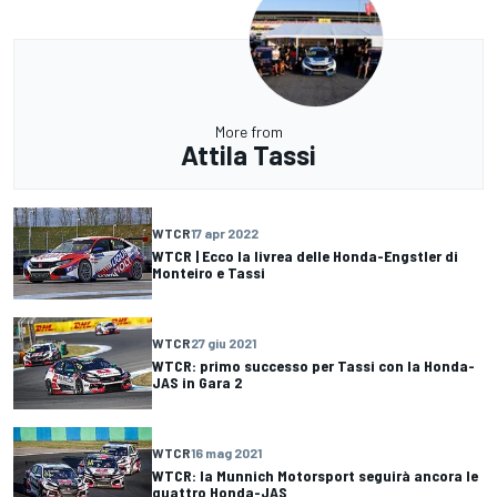
More from
Attila Tassi
WTCR
17 apr 2022
WTCR | Ecco la livrea delle Honda-Engstler di
Monteiro e Tassi
WTCR
27 giu 2021
WTCR: primo successo per Tassi con la Honda-
JAS in Gara 2
WTCR
16 mag 2021
WTCR: la Munnich Motorsport seguirà ancora le
quattro Honda-JAS