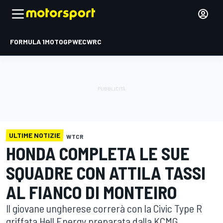
FORMULA 1
MOTOGP
WEC
WRC
ULTIME NOTIZIE
WTCR
HONDA COMPLETA LE SUE
SQUADRE CON ATTILA TASSI
AL FIANCO DI MONTEIRO
Il giovane ungherese correrà con la Civic Type R
griffata Hell Energy preparata dalla KCMG,