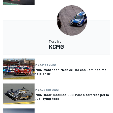
More from
KCMG
IMSA
1 feb 2022
IMSA | Vanthoor: "Non ce l'ho con Jaminet, ma
ho pianto"
IMSA
22 gen 2022
IMSA | Roar: Cadillac-JDC, Pole a sorpresa per la
Qualifying Race