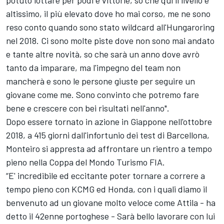
potuto lottare per podi e vittorie, so che qui il livello è
altissimo, il più elevato dove ho mai corso, me ne sono
reso conto quando sono stato wildcard all'Hungaroring
nel 2018. Ci sono molte piste dove non sono mai andato
e tante altre novità, so che sarà un anno dove avrò
tanto da imparare, ma l'impegno del team non
mancherà e sono le persone giuste per seguire un
giovane come me. Sono convinto che potremo fare
bene e crescere con bei risultati nell'anno".
Dopo essere tornato in azione in Giappone nell'ottobre
2018, a 415 giorni dall'infortunio dei test di Barcellona,
Monteiro si appresta ad affrontare un rientro a tempo
pieno nella Coppa del Mondo Turismo FIA.
“E' incredibile ed eccitante poter tornare a correre a
tempo pieno con KCMG ed Honda, con i quali diamo il
benvenuto ad un giovane molto veloce come Attila - ha
detto il 42enne portoghese - Sarà bello lavorare con lui