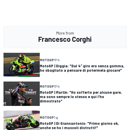
More from
Francesco Corghi
MOTOGP
17 h
MotoGP | Diggia: "Dal 4° giro ero senza gomma,
ho sbagliato a pensare di potermela giocare"
MOTOGP
17 h
MotoGP | Martín: "Ho sofferto per alcune gare,
ma sono sempre lo stesso e qui l'ho
dimostrato"
MOTOGP
1 g
MotoGP | Di Giannantonio: "Primo giorno ok,
anche se ho i muscoli distrutti!"