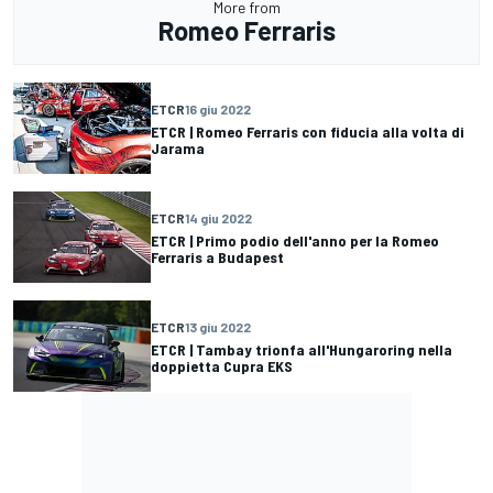
More from
Romeo Ferraris
ETCR
16 giu 2022
ETCR | Romeo Ferraris con fiducia alla volta di
Jarama
ETCR
14 giu 2022
ETCR | Primo podio dell'anno per la Romeo
Ferraris a Budapest
ETCR
13 giu 2022
ETCR | Tambay trionfa all'Hungaroring nella
doppietta Cupra EKS