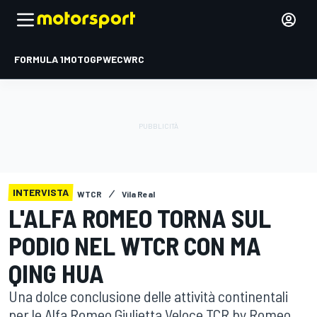
FORMULA 1
MOTOGP
WEC
WRC
INTERVISTA
WTCR
Vila Real
L'ALFA ROMEO TORNA SUL
PODIO NEL WTCR CON MA
QING HUA
Una dolce conclusione delle attività continentali
per le Alfa Romeo Giulietta Veloce TCR by Romeo