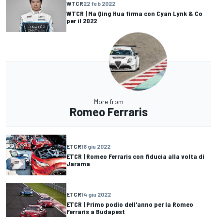
WTCR
22 feb 2022
WTCR | Ma Qing Hua firma con Cyan Lynk & Co
per il 2022
More from
Romeo Ferraris
ETCR
16 giu 2022
ETCR | Romeo Ferraris con fiducia alla volta di
Jarama
ETCR
14 giu 2022
ETCR | Primo podio dell'anno per la Romeo
Ferraris a Budapest