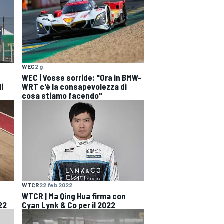
WEC
2 g
WEC | Vosse sorride: "Ora in BMW-
di
WRT c'è la consapevolezza di
cosa stiamo facendo"
WTCR
22 feb 2022
WTCR | Ma Qing Hua firma con
22
Cyan Lynk & Co per il 2022