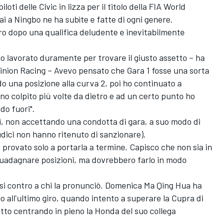
oti delle Civic in lizza per il titolo della FIA World
i a Ningbo ne ha subìte e fatte di ogni genere.
etro dopo una qualifica deludente e inevitabilmente
ho lavorato duramente per trovare il giusto assetto – ha
 Ginion Racing – Avevo pensato che Gara 1 fosse una sorta
o una posizione alla curva 2, poi ho continuato a
no colpito più volte da dietro e ad un certo punto ho
do fuori".
i, non accettando una condotta di gara, a suo modo di
dici non hanno ritenuto di sanzionare).
o provato solo a portarla a termine. Capisco che non sia in
o guadagnare posizioni, ma dovrebbero farlo in modo
ersi contro a chi la pronunciò. Domenica Ma Qing Hua ha
 all'ultimo giro, quando intento a superare la Cupra di
tto centrando in pieno la Honda del suo collega