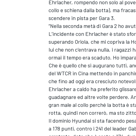
Ehrlacher, rompendo non solo al pover
collo e schiena dalla botta), ma fraca
scendere in pista per Gara 3.
“Nella seconda metà di Gara 2 ho avuto
L’incidente con Ehrlacher è stato sfo
superando Oriola, che mi copriva la Ho
lui che non c’entrava nulla, i ragazzi
ormai il tempo era scaduto. Ho impara
Che è quello che si augurano tutti, an
del WTCR in Cina mettendo in panch
che fino ad oggi era cresciuto notevo
Ehrlacher a caldo ha preferito glissare:
guadagnare ed altre volte perdere. An
gran male al collo perché la botta è s
ENDURANCE/GT
rotta, quindi non correrò, ma sto zit
Il dominio Hyundai si sta facendo pes
a 178 punti, contro i 241 del leader Ga