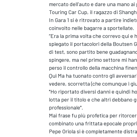
mercato dell'auto e dare una mano ai pil
Touring Car Cup, il ragazzo di Shangha
In Gara 1 si è ritrovato a partire indi
coinvolto nelle bagarre a sportellate.
“Era la prima volta che correvo qui e 
spiegato il portacolori della Boutsen
di test, sono partito bene guadagnand
spingere, ma nel primo settore mi han
perso il controllo della macchina finen
Qui Ma ha tuonato contro gli avversar
vedere, scorretta (che comunque i giu
"Ho riportato diversi danni e quindi h
lotta per il titolo e che altri debban
professionale".
Mai frase fu più profetica per ritorc
combinato una frittata epocale proprio
Pepe Oriola si è completamente distra