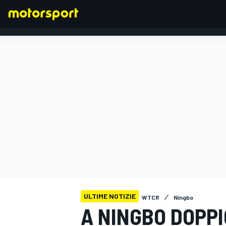
FORMULA 1
ULTIME NOTIZIE
WTCR
Ningbo
A NINGBO DOPP