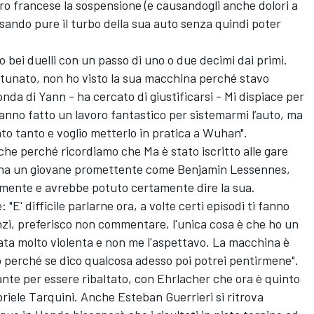
o francese la sospensione (e causandogli anche dolori a
ssando pure il turbo della sua auto senza quindi poter
 bei duelli con un passo di uno o due decimi dai primi.
rtunato, non ho visto la sua macchina perché stavo
nda di Yann - ha cercato di giustificarsi - Mi dispiace per
 hanno fatto un lavoro fantastico per sistemarmi l’auto, ma
to tanto e voglio metterlo in pratica a Wuhan".
che perché ricordiamo che Ma è stato iscritto alle gare
ina un giovane promettente come Benjamin Lessennes,
lmente e avrebbe potuto certamente dire la sua.
 "E' difficile parlarne ora, a volte certi episodi ti fanno
zi, preferisco non commentare, l'unica cosa è che ho un
tata molto violenta e non me l'aspettavo. La macchina è
to perché se dico qualcosa adesso poi potrei pentirmene".
ante per essere ribaltato, con Ehrlacher che ora è quinto
briele Tarquini. Anche Esteban Guerrieri si ritrova