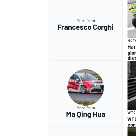
More from
Francesco Corghi
MOT
Mot
gio
dist
More from
Ma Qing Hua
WTC
WTC
con