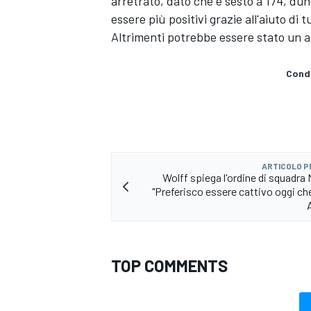
arretrato, dato che è sesto a 174, dun
essere più positivi grazie all'aiuto di
Altrimenti potrebbe essere stato un a
Condi
ARTICOLO 
Wolff spiega l'ordine di squadra
"Preferisco essere cattivo oggi che
TOP COMMENTS
MONOMARCA