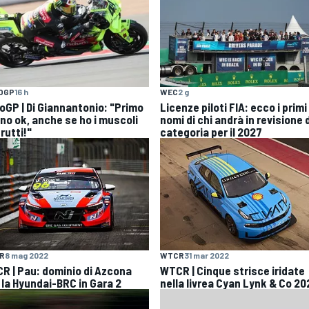
OGP
16 h
WEC
2 g
oGP | Di Giannantonio: "Primo
Licenze piloti FIA: ecco i primi
rno ok, anche se ho i muscoli
nomi di chi andrà in revisione 
rutti!"
categoria per il 2027
R
8 mag 2022
WTCR
31 mar 2022
R | Pau: dominio di Azcona
WTCR | Cinque strisce iridate
 la Hyundai-BRC in Gara 2
nella livrea Cyan Lynk & Co 20