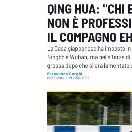
QING HUA: "CHI 
MOTOGP
WEC
NON È PROFESSI
IL COMPAGNO E
La Casa giapponese ha imposto in Bo
Ningbo e Wuhan, ma nella terza di 
grossa dopo che si era lamentato di
Francesco Corghi
WRC
Pubblicato:
1 ott 2018, 13:36