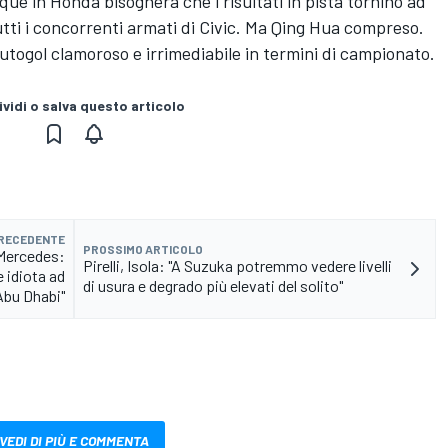
que in Honda bisognerà che i risultati in pista tornino ad
 tutti i concorrenti armati di Civic. Ma Qing Hua compreso.
utogol clamoroso e irrimediabile in termini di campionato.
vidi o salva questo articolo
PRECEDENTE
PROSSIMO ARTICOLO
 Mercedes:
Pirelli, Isola: "A Suzuka potremmo vedere livelli
 idiota ad
di usura e degrado più elevati del solito"
Abu Dhabi"
VEDI DI PIÙ E COMMENTA