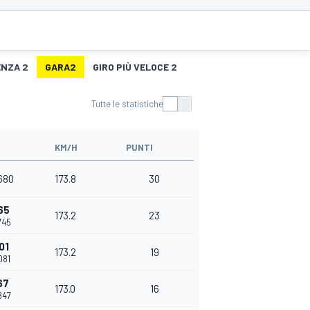
ENZA 2
GARA2
GIRO PIÙ VELOCE 2
Tutte le statistiche
KM/H
PUNTI
680
173.8
30
65
173.2
23
745
01
173.2
19
081
67
173.0
16
847