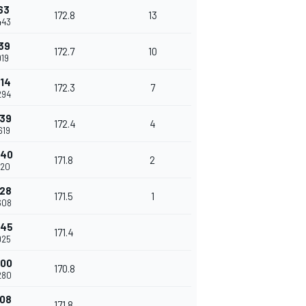
63
172.8
13
443
239
172.7
10
919
614
172.3
7
294
939
172.4
4
619
540
171.8
2
220
928
171.5
1
608
245
171.4
925
600
170.8
280
108
171.8