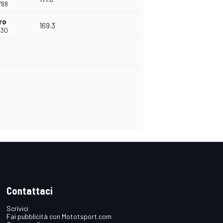
788
ro
169.3
430
Contattaci
Scrivici
Fai pubblicità con Mototsport.com