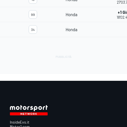
27'03.
+1 Gi
Honda
99
18'02.
Honda
34
InsideEvs.it
Motor1.com