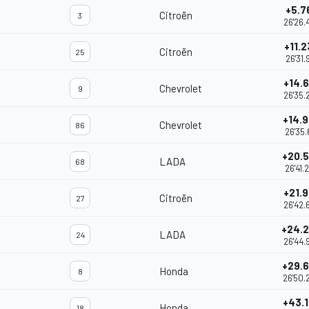
+5.7
Citroën
3
26'26.
+11.
Citroën
25
26'31.
+14.
Chevrolet
9
26'35.
+14.
Chevrolet
86
26'35.
+20.
LADA
68
26'41.
+21.
Citroën
27
26'42.
+24.
LADA
24
26'44.
+29.
Honda
8
26'50.
+43.
Honda
18