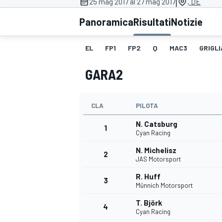
|
25 mag 2017 al 27 mag 2017
, DE
MOTOGP
WEC
Panoramica
Risultati
Notizie
EL
FP1
FP2
Q
MAC3
GRIGLI
GARA2
CLA
PILOTA
N. Catsburg
WRC
1
Cyan Racing
N. Michelisz
2
JAS Motorsport
R. Huff
3
Münnich Motorsport
T. Björk
4
Cyan Racing