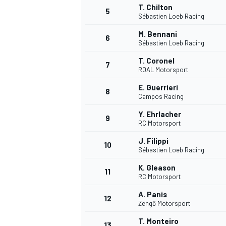
T. Chilton
5
Sébastien Loeb Racing
M. Bennani
6
Sébastien Loeb Racing
T. Coronel
7
ROAL Motorsport
E. Guerrieri
8
Campos Racing
Y. Ehrlacher
9
RC Motorsport
J. Filippi
10
Sébastien Loeb Racing
K. Gleason
11
RC Motorsport
A. Panis
12
Zengő Motorsport
MONOPOSTO
T. Monteiro
13