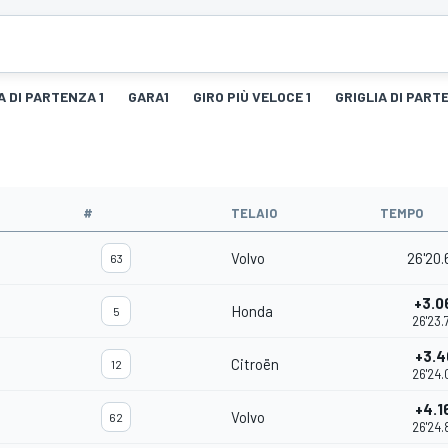
A DI PARTENZA 1
GARA1
GIRO PIÙ VELOCE 1
GRIGLIA DI PART
#
TELAIO
TEMPO
Volvo
26'20.
63
+3.0
Honda
5
26'23.
+3.4
Citroën
12
26'24.
+4.1
Volvo
62
26'24.