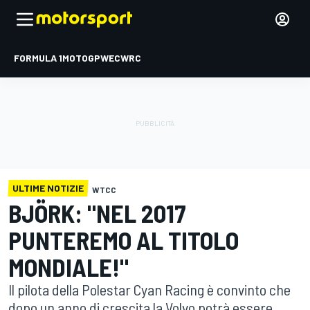
FORMULA 1
MOTOGP
WEC
WRC
ULTIME NOTIZIE
WTCC
BJÖRK: "NEL 2017
PUNTEREMO AL TITOLO
MONDIALE!"
Il pilota della Polestar Cyan Racing è convinto che
dopo un anno di crescita la Volvo potrà essere