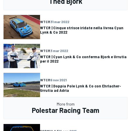
Thed Björk
WTCR
31 mar 2022
WTCR | Cinque strisce iridate nella livrea Cyan
Lynk & Co 2022
WTCR
3 mar 2022
WTCR | Cyan Lynk & Co conferma Bjork e Urrutia
per il 2022
WTCR
6 nov 2021
WTCR | Doppia Pole Lynk & Co con Ehrlacher-
Urrutia ad Adria
More from
Polestar Racing Team
FORMULA E
19 ago 2016