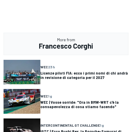
More from
Francesco Corghi
WEC
23 h
Licenze piloti FIA: ecco i primi nomi di chi andrà
in revisione di categoria per il 2027
WEC
1 g
WEC | Vosse sorride: "Ora in BMW-WRT c'è la
consapevolezza di cosa stiamo facendo"
INTERCONTINENTAL GT CHALLENGE
1 g
IGTC | Ecco Bushi Rex, la Porsche-Samurai di